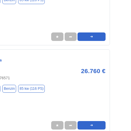
Benzin
85 kw (116 PS)
★
➦
➜
a
26.760 €
 76571
Benzin
85 kw (116 PS)
★
➦
➜