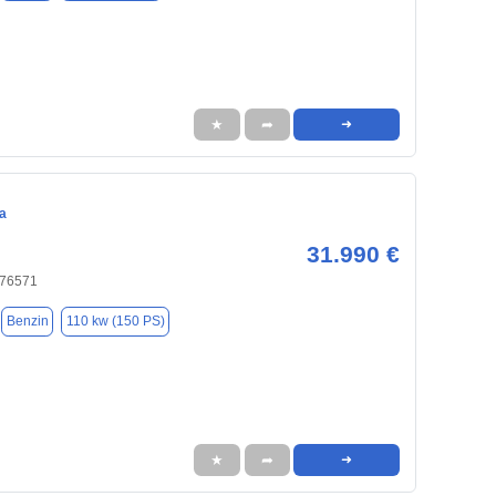
★
➦
➜
a
31.990 €
 76571
Benzin
110 kw (150 PS)
★
➦
➜