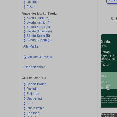
Bad H
❯ Oldtimer
❯ E-Auto
Autos der Marke Skoda
❯ Skoda Fabia (5)
Such
❯ Skoda Kamiq (4)
❯ Skoda Karoq (4)
❯ Skoda Octavia (4)
❯ Skoda Scala (5)
❯ Skoda Superb (3)
Alle Marken
Messen & Events
Experten finden
Orte im Umkreis
❯ Baden-Baden
❯ Rastatt
❯ Ettlingen
❯ Gaggenau
❯ Bühl
❯ Rheinstetten
❯ Karlsbad