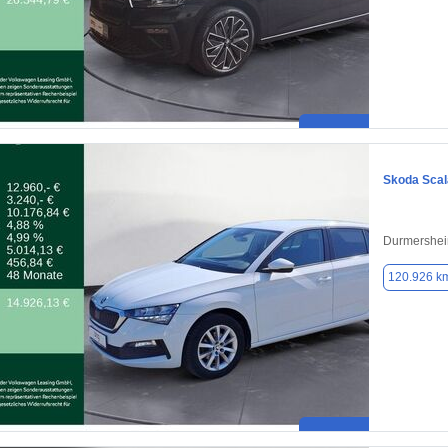
Skoda Scal
Durmershei
120.926 k