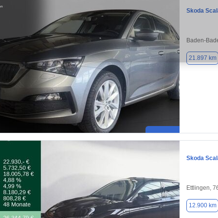
Skoda Scal
Baden-Bade
21.897 km
Skoda Scal
Ettlingen, 
12.900 km