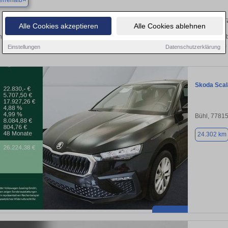
errenalb
Finden Sie in Bad Herrenalb Ihren geb
Alle Cookies akzeptieren
Alle Cookies ablehnen
en Sie in Bad Herrenalb einen Skoda Scala Gebrauchtwagen? Entdecken Sie geb
Preisklassen von privat und vom
Einstellungen
Datenschutzerklärung
Skoda Scal
Bühl, 7781
24.302 km