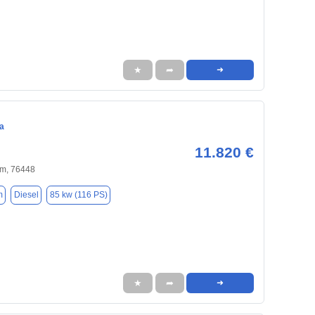
★
➦
➜
a
11.820 €
m, 76448
m
Diesel
85 kw (116 PS)
★
➦
➜