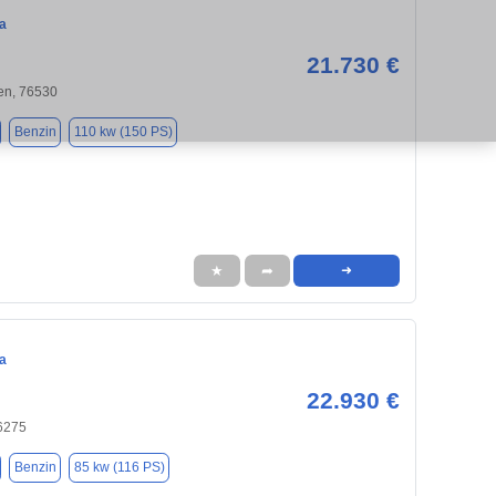
a
21.730 €
n, 76530
Benzin
110 kw (150 PS)
★
➦
➜
a
22.930 €
76275
Benzin
85 kw (116 PS)