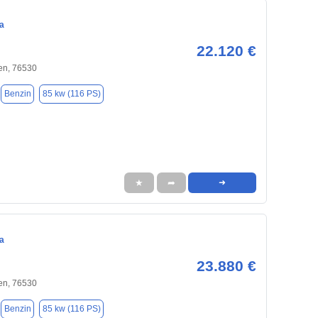
a
22.120 €
n, 76530
Benzin
85 kw (116 PS)
★
➦
➜
a
23.880 €
n, 76530
Benzin
85 kw (116 PS)