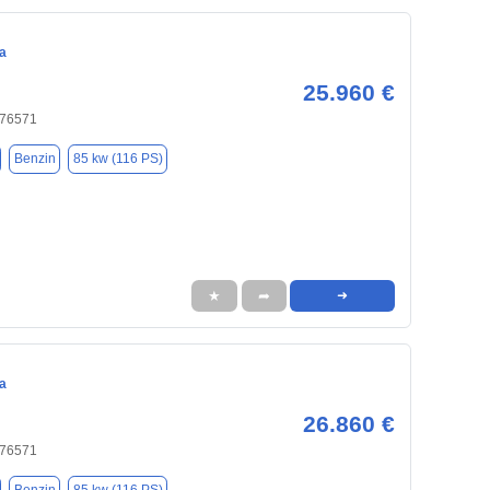
a
25.960 €
 76571
Benzin
85 kw (116 PS)
★
➦
➜
a
26.860 €
 76571