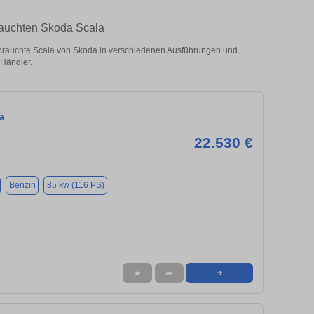
rauchten Skoda Scala
rauchte Scala von Skoda in verschiedenen Ausführungen und
 Händler.
a
22.530 €
5
Benzin
85 kw (116 PS)
★
➦
➜