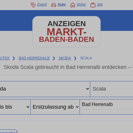
Event
Auto
Immo
Job
ANZEIGEN
MARKT-
BADEN-BADEN
UTOS
❯
BAD-HERRENALB
❯
SKODA
❯
SCALA
Skoda Scala gebraucht in Bad Herrenalb entdecken –
×