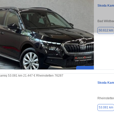
Skoda Kam
Bad Wildba
50.612 km
Skoda Kam
Rheinstette
53.081 km