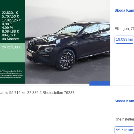
Skoda Kam
Ettlingen, 
19.089 km
Skoda Kam
Rheinstette
55.716 km