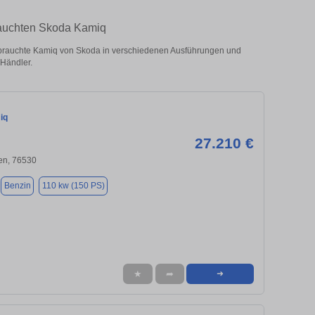
rauchten Skoda Kamiq
rauchte Kamiq von Skoda in verschiedenen Ausführungen und
 Händler.
iq
27.210 €
n, 76530
Benzin
110 kw (150 PS)
★
➦
➜