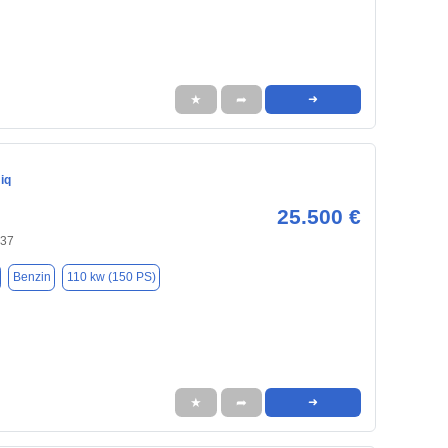
★
➦
➜
iq
25.500 €
437
Benzin
110 kw (150 PS)
★
➦
➜