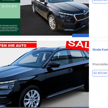
49.635 km
Skoda Kam
Rheinstette
92.403 km