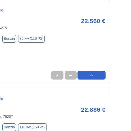
iq
22.560 €
76275
Benzin
85 kw (116 PS)
★
➦
➜
iq
22.886 €
n, 76287
Benzin
110 kw (150 PS)