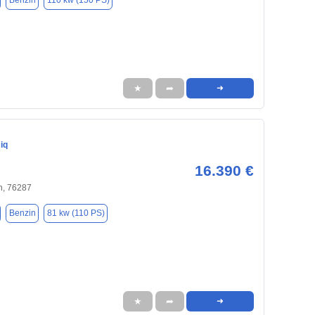
Benzin
110 kw (150 PS)
★
➦
➜
iq
16.390 €
n, 76287
Benzin
81 kw (110 PS)
★
➦
➜