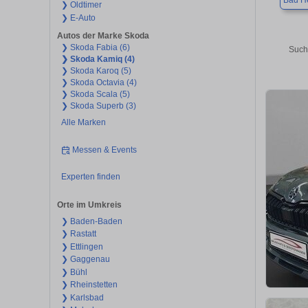
Bad H
❯ Oldtimer
❯ E-Auto
Autos der Marke Skoda
❯ Skoda Fabia (6)
Such
❯ Skoda Kamiq (4)
❯ Skoda Karoq (5)
❯ Skoda Octavia (4)
❯ Skoda Scala (5)
❯ Skoda Superb (3)
Alle Marken
Messen & Events
Experten finden
Orte im Umkreis
❯ Baden-Baden
❯ Rastatt
❯ Ettlingen
❯ Gaggenau
❯ Bühl
❯ Rheinstetten
❯ Karlsbad