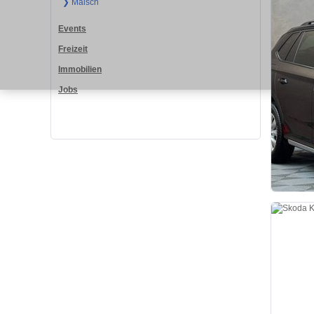
❯ Malsch
Events
Freizeit
Immobilien
Jobs