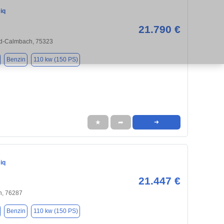
iq
21.790 €
d-Calmbach, 75323
Benzin
110 kw (150 PS)
★
➦
➜
iq
21.447 €
n, 76287
Benzin
110 kw (150 PS)