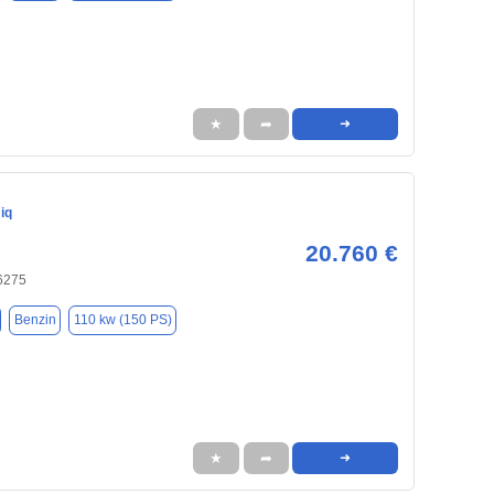
★
➦
➜
iq
20.760 €
76275
Benzin
110 kw (150 PS)
★
➦
➜