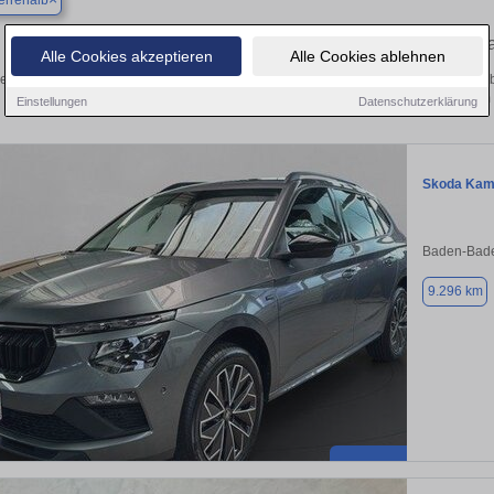
errenalb
Finden Sie in Bad Herrenalb Ihren geb
Alle Cookies akzeptieren
Alle Cookies ablehnen
en Sie in Bad Herrenalb einen Skoda Kamiq Gebrauchtwagen? Entdecken Sie geb
Preisklassen von privat und vom
Einstellungen
Datenschutzerklärung
Skoda Kam
Baden-Bade
9.296 km