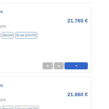
iq
21.760 €
76275
Benzin
81 kw (110 PS)
★
➦
➜
iq
21.860 €
76275