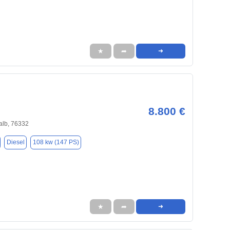
★
➦
➜
8.800 €
alb, 76332
Diesel
108 kw (147 PS)
★
➦
➜