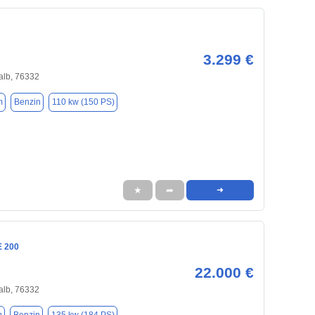
3.299 €
alb, 76332
m
Benzin
110 kw (150 PS)
★
➦
➜
E 200
22.000 €
alb, 76332