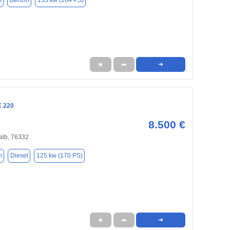
m
Benzin
135 kw (184 PS)
★
➦
➜
E 220
8.500 €
alb, 76332
m
Diesel
125 kw (170 PS)
★
➦
➜