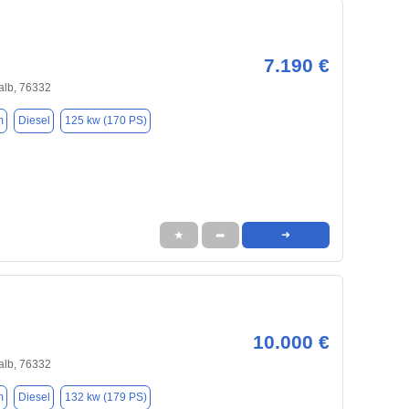
7.190 €
alb, 76332
m
Diesel
125 kw (170 PS)
★
➦
➜
10.000 €
alb, 76332
m
Diesel
132 kw (179 PS)