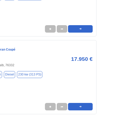
★
➦
➜
ran Coupé
17.950 €
alb, 76332
m
Diesel
230 kw (313 PS)
★
➦
➜