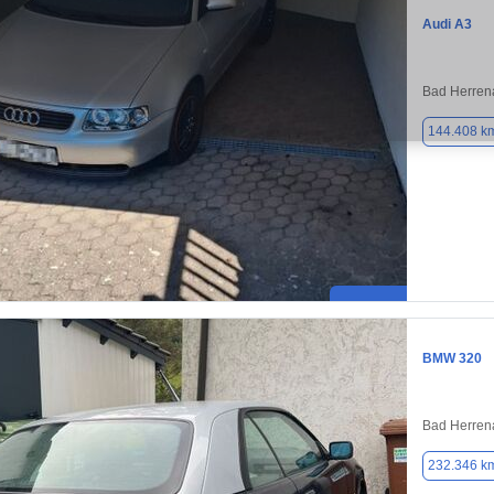
Audi A3
Bad Herren
144.408 k
BMW 320
Bad Herren
232.346 k