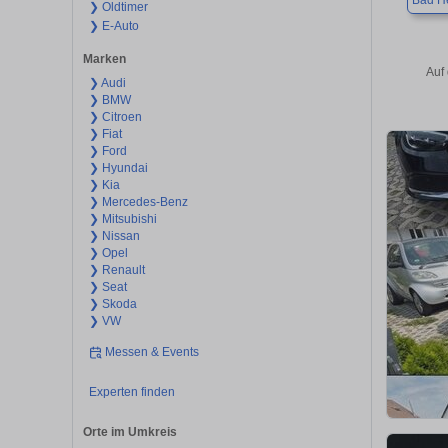
Bad H
❯ Oldtimer
❯ E-Auto
Marken
Auf
❯ Audi
❯ BMW
❯ Citroen
❯ Fiat
❯ Ford
❯ Hyundai
❯ Kia
❯ Mercedes-Benz
❯ Mitsubishi
❯ Nissan
❯ Opel
❯ Renault
❯ Seat
❯ Skoda
❯ VW
Messen & Events
Experten finden
Orte im Umkreis