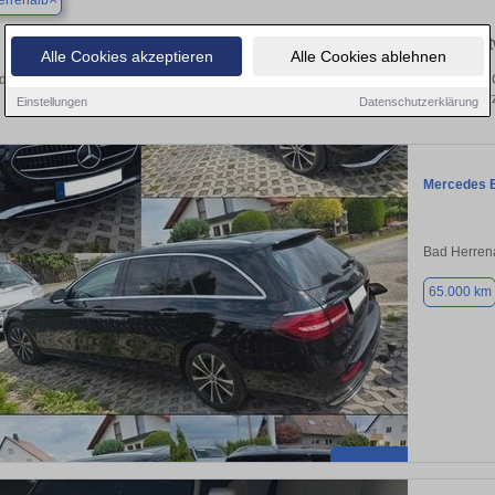
errenalb
Ihr perfektes Autoangebot in Bad Herrenalb – Gebrau
Alle Cookies akzeptieren
Alle Cookies ablehnen
 der Suche nach einem Gebrauchtwagen in Bad Herrenalb? Ob Kleinwagen, SUV, Cab
Inserieren Sie Ihr Auto kostenlos oder finden Sie Ihr nächstes F
Einstellungen
Datenschutzerklärung
Mercedes 
Bad Herren
65.000 km