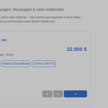
chtwagen, Neuwagen & mehr entdecken
rio oder Oldtimer – hier warten top Angebote in Ihrer Nähe.
ahrzeug auf Anzeigenmarkt-Baden-Baden.de!
E 300
32.900 €
alb, 76332
Hybrid (Diesel/Elekt
225 kw (306 PS)
★
➦
➜