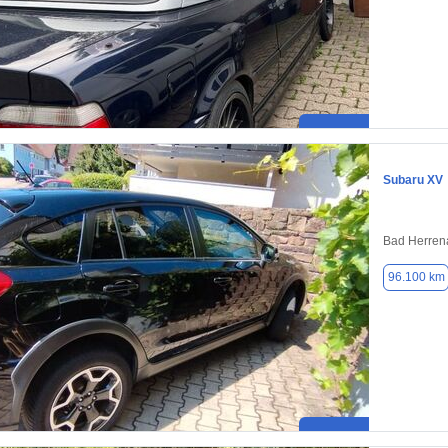
Subaru XV
Bad Herren
96.100 km