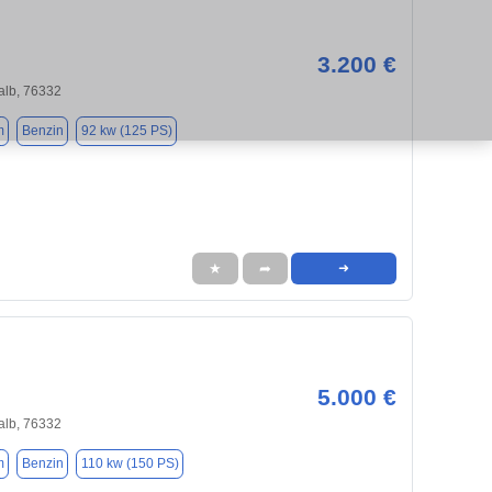
3.200 €
alb, 76332
m
Benzin
92 kw (125 PS)
★
➦
➜
5.000 €
alb, 76332
m
Benzin
110 kw (150 PS)