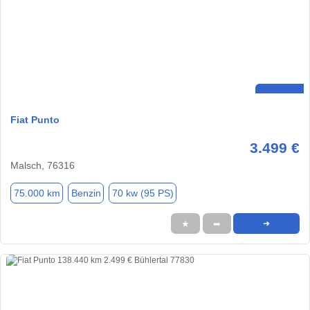
Fiat Punto
3.499 €
Malsch, 76316
75.000 km
Benzin
70 kw (95 PS)
★
➦
➜