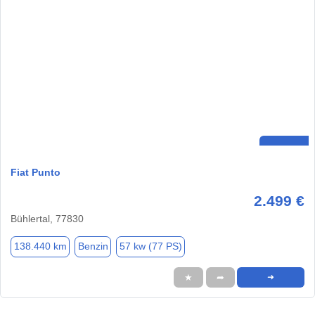
Fiat Punto
2.499 €
Bühlertal, 77830
138.440 km
Benzin
57 kw (77 PS)
★
➦
➜