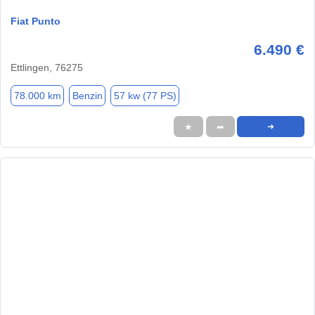
Fiat Punto
6.490 €
Ettlingen, 76275
78.000 km
Benzin
57 kw (77 PS)
★
➦
➜