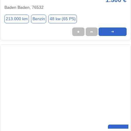
Baden Baden, 76532
213.000 km
Benzin
48 kw (65 PS)
★
➦
➜