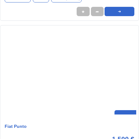
★
➦
➜
Fiat Punto
1.500 €