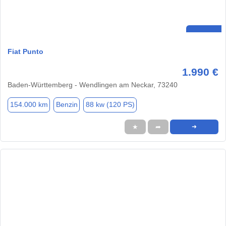
Fiat Punto
1.990 €
Baden-Württemberg - Wendlingen am Neckar, 73240
154.000 km
Benzin
88 kw (120 PS)
★
➦
➜