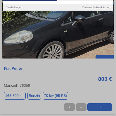
Einstellungen
Datenschutzerklärung
Fiat Punto
800 €
Marxzell, 76359
168.500 km
Benzin
70 kw (95 PS)
★
➦
➜