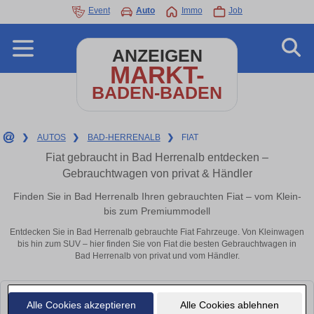
Event
Auto
Immo
Job
ANZEIGEN
MARKT-
BADEN-BADEN
❯
AUTOS
❯
BAD-HERRENALB
❯
FIAT
Fiat gebraucht in Bad Herrenalb entdecken –
Gebrauchtwagen von privat & Händler
Finden Sie in Bad Herrenalb Ihren gebrauchten Fiat – vom Klein-
bis zum Premiummodell
Entdecken Sie in Bad Herrenalb gebrauchte Fiat Fahrzeuge. Von Kleinwagen
bis hin zum SUV – hier finden Sie von Fiat die besten Gebrauchtwagen in
Bad Herrenalb von privat und vom Händler.
Leider konnten wir derzeit keine passenden Autos finden. Schauen Sie
Alle Cookies akzeptieren
Alle Cookies ablehnen
bald wieder vorbei!