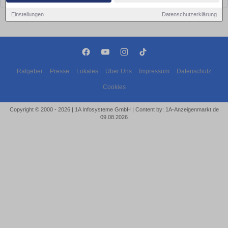
Einstellungen
Datenschutzerklärung
Ratgeber
Presse
Lokales
Über Uns
Impressum
Datenschutz
Cookies
Copyright © 2000 - 2026 | 1A Infosysteme GmbH | Content by: 1A-Anzeigenmarkt.de
09.08.2026