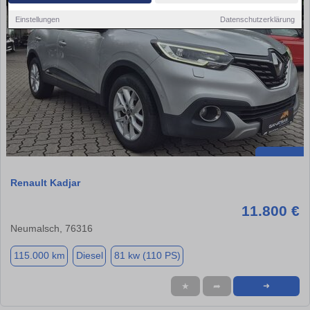
Einstellungen
Datenschutzerklärung
Renault Kadjar
11.800 €
Neumalsch, 76316
115.000 km
Diesel
81 kw (110 PS)
★
➦
➜