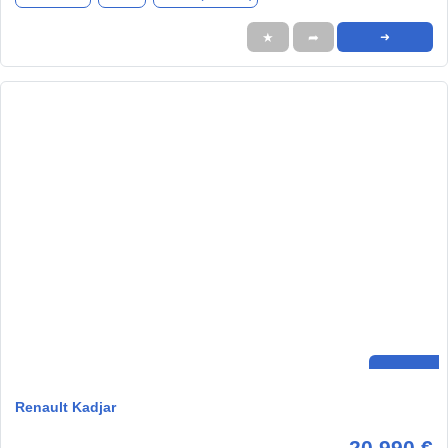
★
➦
➜
Renault Kadjar
20.990 €