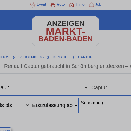
Event
Auto
Immo
Job
ANZEIGEN
MARKT-
BADEN-BADEN
UTOS
❯
SCHOEMBERG
❯
RENAULT
❯
CAPTUR
Renault Captur gebraucht in Schömberg entdecken – 
×