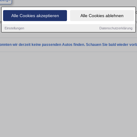
berg
Finden Sie in Schömberg Ihren gebrau
Alle Cookies akzeptieren
Alle Cookies ablehnen
n Sie in Schömberg einen Renault Captur Gebrauchtwagen? Entdecken Sie gebra
Preisklassen von privat und vom
Einstellungen
Datenschutzerklärung
onnten wir derzeit keine passenden Autos finden. Schauen Sie bald wieder vorb