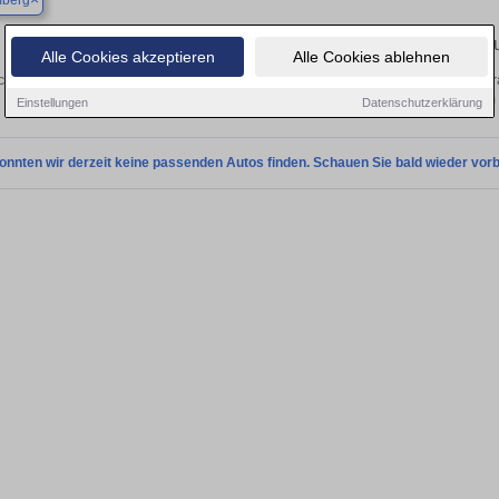
berg
Finden Sie in Schömberg Ihren gebra
Alle Cookies akzeptieren
Alle Cookies ablehnen
chen Sie in Schömberg einen Peugeot 208 Gebrauchtwagen? Entdecken Sie gebra
Preisklassen von privat und vom
Einstellungen
Datenschutzerklärung
onnten wir derzeit keine passenden Autos finden. Schauen Sie bald wieder vorb