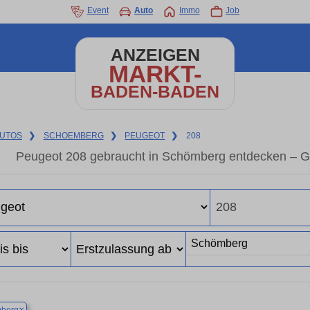
Event
Auto
Immo
Job
ANZEIGEN
MARKT-
BADEN-BADEN
UTOS
❯
SCHOEMBERG
❯
PEUGEOT
❯
208
Peugeot 208 gebraucht in Schömberg entdecken – G
×