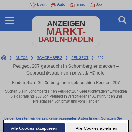
Event
Auto
Immo
Job
ANZEIGEN
MARKT-
BADEN-BADEN
❯
AUTOS
❯
SCHOEMBERG
❯
PEUGEOT
❯
207
Peugeot 207 gebraucht in Schömberg entdecken –
Gebrauchtwagen von privat & Händler
Finden Sie in Schömberg Ihren gebrauchten Peugeot 207
Suchen Sie in Schömberg einen Peugeot 207 Gebrauchtwagen? Entdecken
Sie gebrauchte 207 von Peugeot in verschiedenen Ausführungen und
Preisklassen von privat und vom Händler.
Leider konnten wir derzeit keine passenden Autos finden. Schauen Sie
bald wieder vorbei!
Alle Cookies akzeptieren
Alle Cookies ablehnen