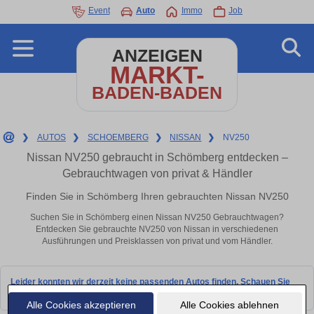
Event
Auto
Immo
Job
ANZEIGEN
MARKT-
BADEN-BADEN
❯
AUTOS
❯
SCHOEMBERG
❯
NISSAN
❯
NV250
Nissan NV250 gebraucht in Schömberg entdecken –
Gebrauchtwagen von privat & Händler
Finden Sie in Schömberg Ihren gebrauchten Nissan NV250
Suchen Sie in Schömberg einen Nissan NV250 Gebrauchtwagen?
Entdecken Sie gebrauchte NV250 von Nissan in verschiedenen
Ausführungen und Preisklassen von privat und vom Händler.
Leider konnten wir derzeit keine passenden Autos finden. Schauen Sie
bald wieder vorbei!
Alle Cookies akzeptieren
Alle Cookies ablehnen