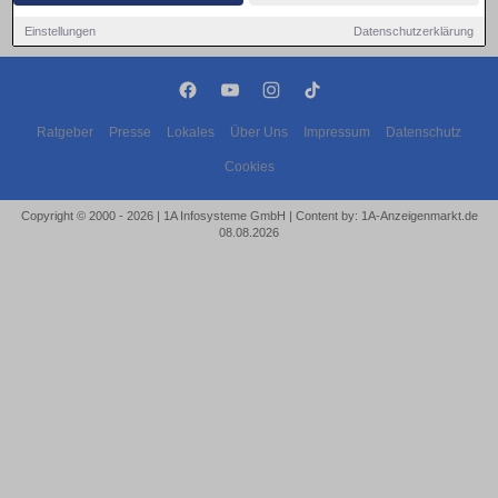
Einstellungen
Datenschutzerklärung
Ratgeber
Presse
Lokales
Über Uns
Impressum
Datenschutz
Cookies
Copyright © 2000 - 2026 | 1A Infosysteme GmbH | Content by: 1A-Anzeigenmarkt.de
08.08.2026