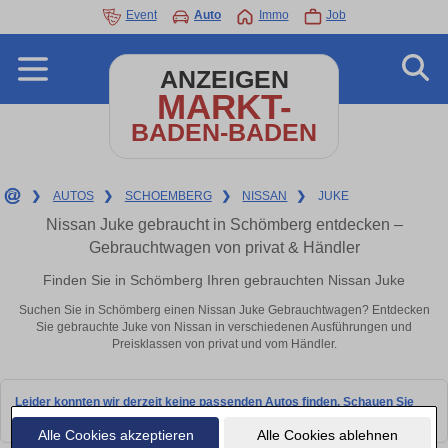
Event
Auto
Immo
Job
ANZEIGEN
MARKT-
BADEN-BADEN
❯
AUTOS
❯
SCHOEMBERG
❯
NISSAN
❯
JUKE
Nissan Juke gebraucht in Schömberg entdecken –
Gebrauchtwagen von privat & Händler
Finden Sie in Schömberg Ihren gebrauchten Nissan Juke
Suchen Sie in Schömberg einen Nissan Juke Gebrauchtwagen? Entdecken
Sie gebrauchte Juke von Nissan in verschiedenen Ausführungen und
Preisklassen von privat und vom Händler.
Leider konnten wir derzeit keine passenden Autos finden. Schauen Sie
bald wieder vorbei!
Alle Cookies akzeptieren
Alle Cookies ablehnen