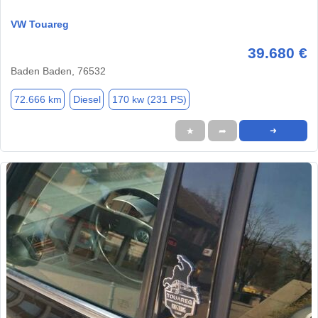
VW Touareg
39.680 €
Baden Baden, 76532
72.666 km
Diesel
170 kw (231 PS)
★
➦
➜