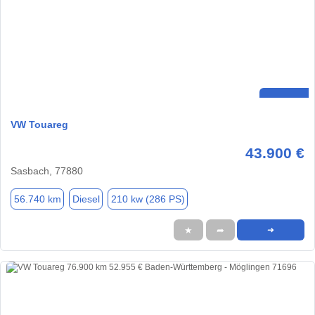
VW Touareg
43.900 €
Sasbach, 77880
56.740 km
Diesel
210 kw (286 PS)
★
➦
➜