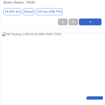
Baden-Baden, 76530
18.841 km
Diesel
210 kw (286 PS)
★
➦
➜