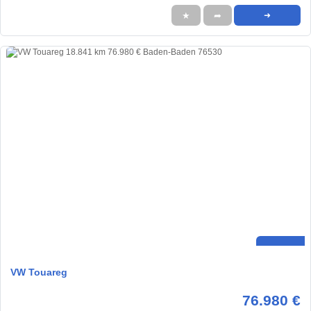
★
➦
➜
VW Touareg
76.980 €