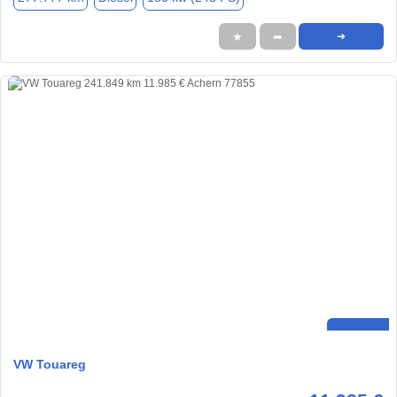
★
➦
➜
VW Touareg