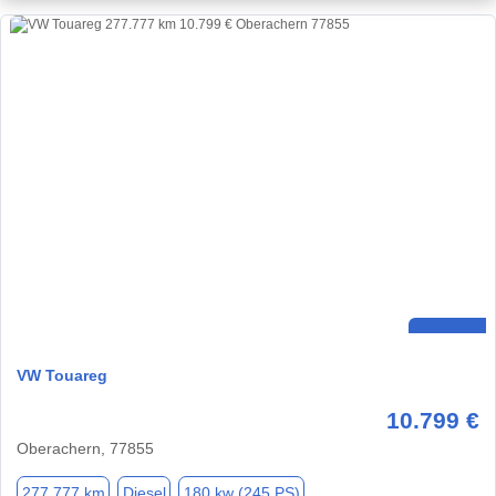
VW Touareg
10.799 €
Oberachern, 77855
277.777 km
Diesel
180 kw (245 PS)