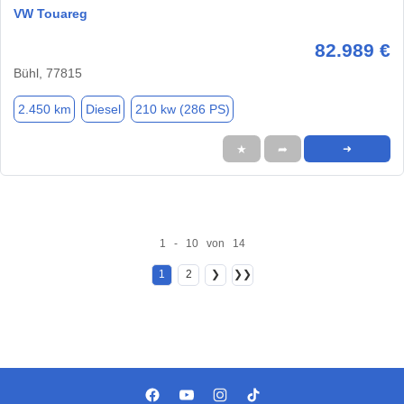
VW Touareg
82.989 €
Bühl, 77815
2.450 km
Diesel
210 kw (286 PS)
★
➦
➜
1 - 10 von 14
1
2
❯
❯❯