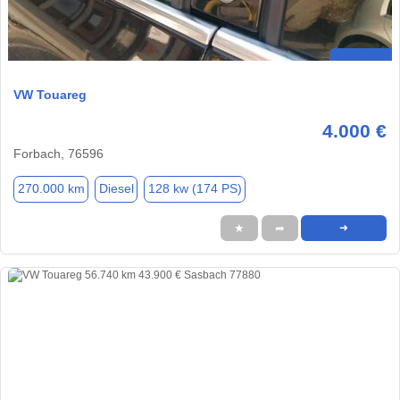
VW Touareg
4.000 €
Forbach, 76596
270.000 km
Diesel
128 kw (174 PS)
★
➦
➜