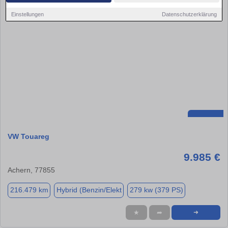
Einstellungen
Datenschutzerklärung
VW Touareg
9.985 €
Achern, 77855
216.479 km
Hybrid (Benzin/Elekt
279 kw (379 PS)
★
➦
➜