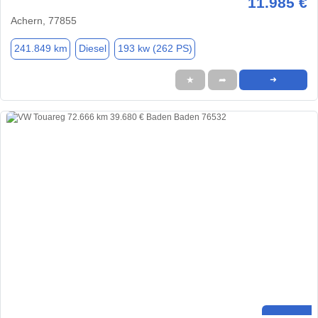
11.985 €
Achern, 77855
241.849 km
Diesel
193 kw (262 PS)
★
➦
➜