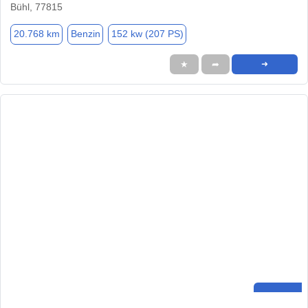
Bühl, 77815
20.768 km
Benzin
152 kw (207 PS)
★
➦
➜