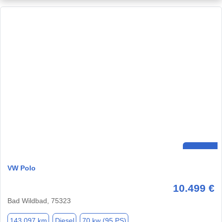
VW Polo
10.499 €
Bad Wildbad, 75323
143.097 km
Diesel
70 kw (95 PS)