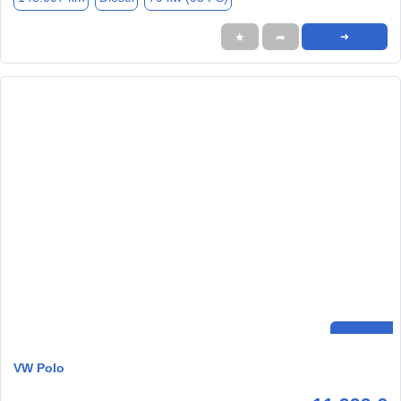
★
➦
➜
VW Polo