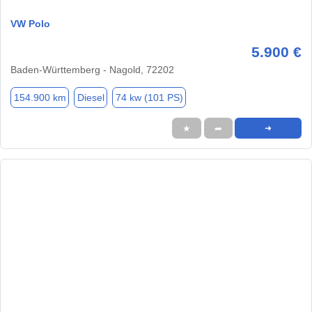
VW Polo
5.900 €
Baden-Württemberg - Nagold, 72202
154.900 km
Diesel
74 kw (101 PS)
★
➦
➜