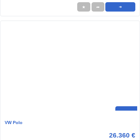
★
➦
➜
VW Polo
26.360 €