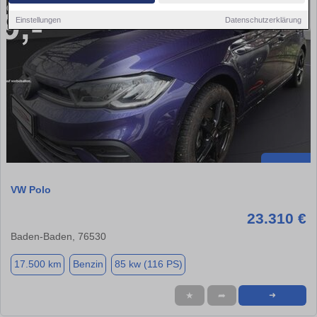
Einstellungen
Datenschutzerklärung
VW Polo
23.310 €
Baden-Baden, 76530
17.500 km
Benzin
85 kw (116 PS)
★
➦
➜