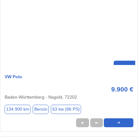
VW Polo
9.900 €
Baden-Württemberg - Nagold, 72202
134.900 km
Benzin
63 kw (86 PS)
★
➦
➜