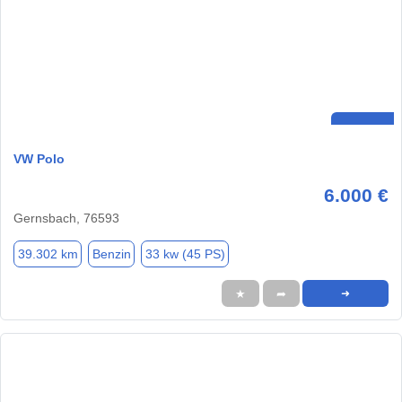
VW Polo
6.000 €
Gernsbach, 76593
39.302 km
Benzin
33 kw (45 PS)
★
➦
➜