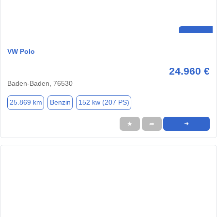
VW Polo
24.960 €
Baden-Baden, 76530
25.869 km
Benzin
152 kw (207 PS)
★
➦
➜