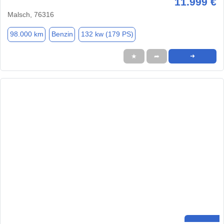
11.999 €
Malsch, 76316
98.000 km
Benzin
132 kw (179 PS)
★
➦
➜