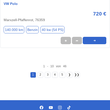
VW Polo
720 €
Marxzell-Pfaffenrot, 76359
140.000 km
Benzin
40 kw (54 PS)
★
➦
➜
1 - 10 von 46
1
2
3
4
5
❯
❯❯