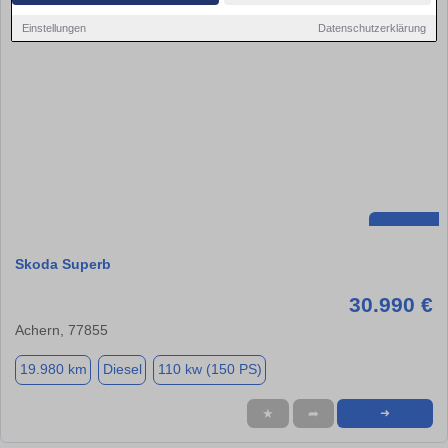
Einstellungen
Datenschutzerklärung
Skoda Superb
30.990 €
Achern, 77855
19.980 km
Diesel
110 kw (150 PS)
★
➦
➜