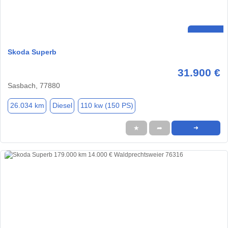
Skoda Superb
31.900 €
Sasbach, 77880
26.034 km
Diesel
110 kw (150 PS)
★
➦
➜