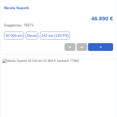
Skoda Superb
46.890 €
Gaggenau, 76571
30.000 km
Diesel
142 kw (193 PS)
★
➦
➜