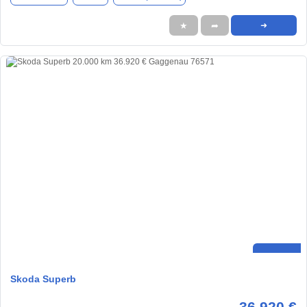
★
➦
➜
Skoda Superb
36.920 €