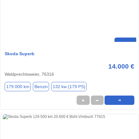
Skoda Superb
14.000 €
Waldprechtsweier, 76316
179.000 km
Benzin
132 kw (179 PS)
★
➦
➜