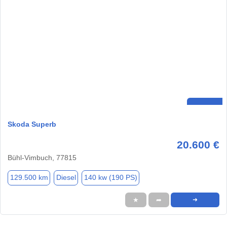
Skoda Superb
20.600 €
Bühl-Vimbuch, 77815
129.500 km
Diesel
140 kw (190 PS)
★
➦
➜