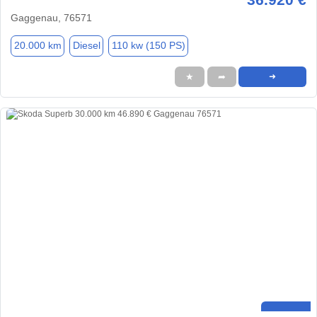
Gaggenau, 76571
20.000 km
Diesel
110 kw (150 PS)
★
➦
➜