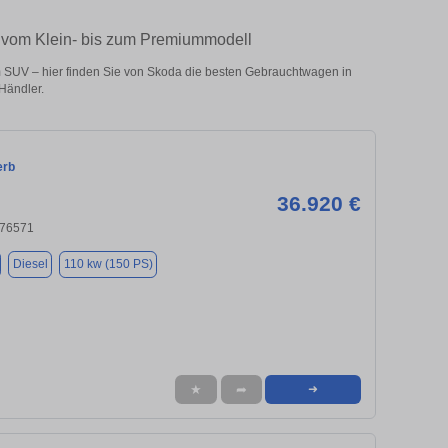
– vom Klein- bis zum Premiummodell
 SUV – hier finden Sie von Skoda die besten Gebrauchtwagen in
Händler.
erb
36.920 €
 76571
Diesel
110 kw (150 PS)
★
➦
➜