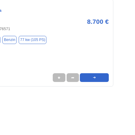
a
8.700 €
 76571
Benzin
77 kw (105 PS)
★
➦
➜