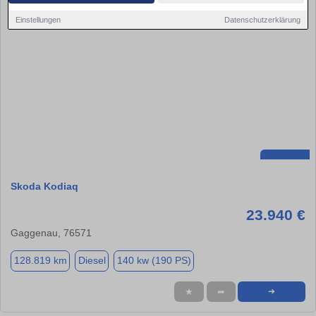
Einstellungen
Datenschutzerklärung
Skoda Kodiaq
23.940 €
Gaggenau, 76571
128.819 km
Diesel
140 kw (190 PS)
★
➦
➜