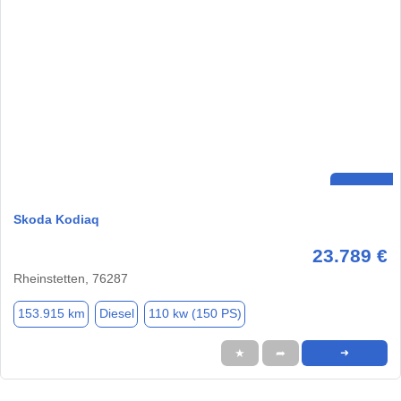
Skoda Kodiaq
23.789 €
Rheinstetten, 76287
153.915 km
Diesel
110 kw (150 PS)
★
➦
➜