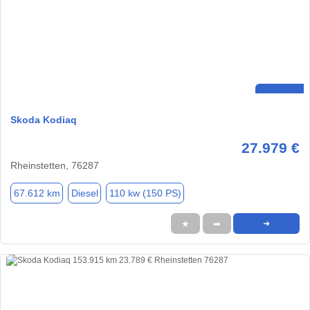
Skoda Kodiaq
27.979 €
Rheinstetten, 76287
67.612 km
Diesel
110 kw (150 PS)
★
➦
➜