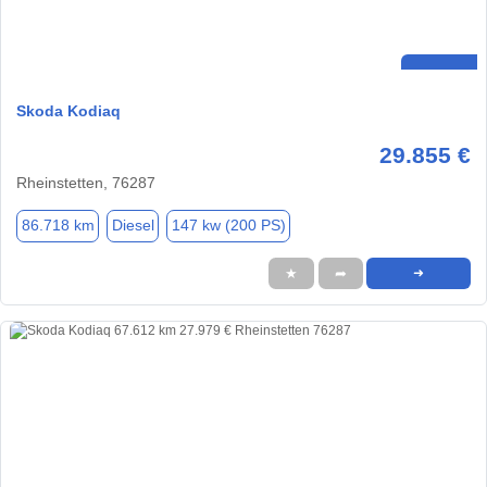
Skoda Kodiaq
29.855 €
Rheinstetten, 76287
86.718 km
Diesel
147 kw (200 PS)
★
➦
➜