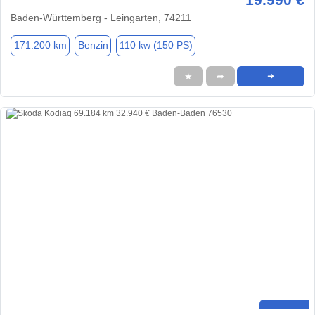
Baden-Württemberg - Leingarten, 74211
171.200 km
Benzin
110 kw (150 PS)
★
➦
➜