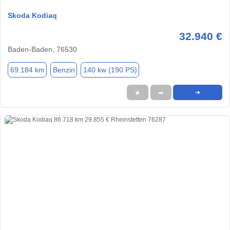
Skoda Kodiaq
32.940 €
Baden-Baden, 76530
69.184 km
Benzin
140 kw (190 PS)
★
➦
➜