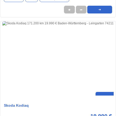
★
➦
➜
Skoda Kodiaq
19.990 €