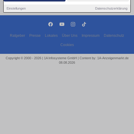
Einstellungen
Datenschutzerklärung
Ratgeber
Presse
Lokales
Über Uns
Impressum
Datenschutz
Cookies
Copyright © 2000 - 2026 | 1A Infosysteme GmbH | Content by: 1A-Anzeigenmarkt.de
08.08.2026