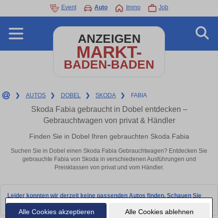
Event
Auto
Immo
Job
ANZEIGEN
MARKT-
BADEN-BADEN
❯
AUTOS
❯
DOBEL
❯
SKODA
❯
FABIA
Skoda Fabia gebraucht in Dobel entdecken –
Gebrauchtwagen von privat & Händler
Finden Sie in Dobel Ihren gebrauchten Skoda Fabia
Suchen Sie in Dobel einen Skoda Fabia Gebrauchtwagen? Entdecken Sie
gebrauchte Fabia von Skoda in verschiedenen Ausführungen und
Preisklassen von privat und vom Händler.
Leider konnten wir derzeit keine passenden Autos finden. Schauen Sie
bald wieder vorbei!
Alle Cookies akzeptieren
Alle Cookies ablehnen