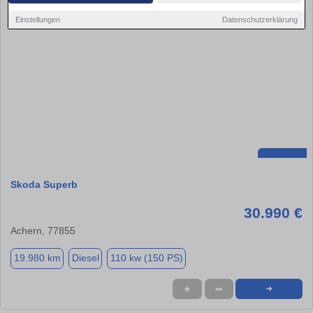
Einstellungen
Datenschutzerklärung
Skoda Superb
30.990 €
Achern, 77855
19.980 km
Diesel
110 kw (150 PS)
★
➦
➜