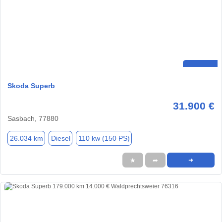
Skoda Superb
31.900 €
Sasbach, 77880
26.034 km
Diesel
110 kw (150 PS)
★
➦
➜