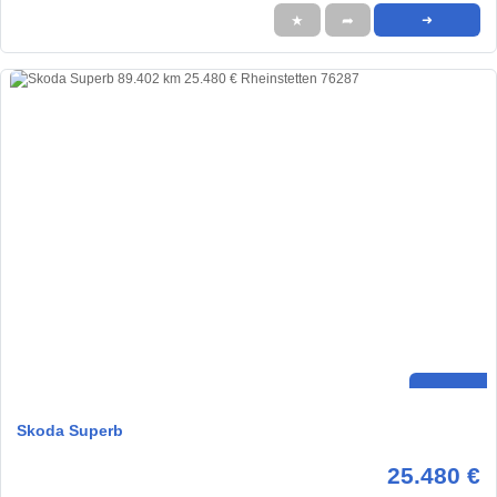
★
➦
➜
Skoda Superb
25.480 €