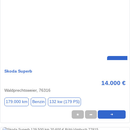
Skoda Superb
14.000 €
Waldprechtsweier, 76316
179.000 km
Benzin
132 kw (179 PS)
★
➦
➜