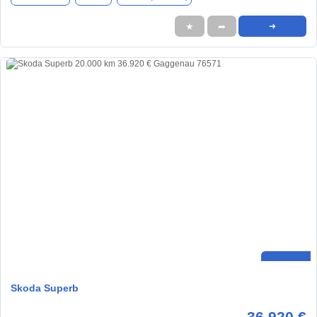
★
➦
➜
Skoda Superb
36.920 €