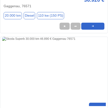
Gaggenau, 76571
20.000 km
Diesel
110 kw (150 PS)
★
➦
➜