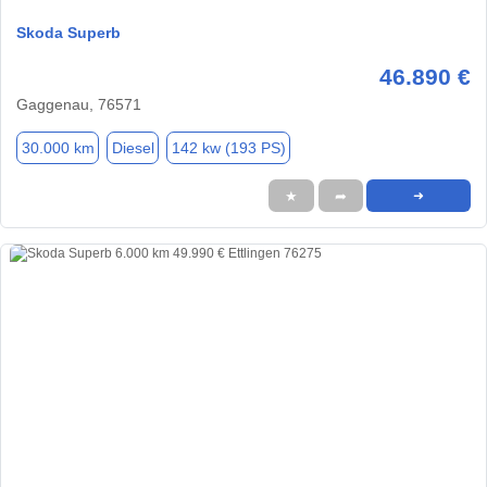
Skoda Superb
46.890 €
Gaggenau, 76571
30.000 km
Diesel
142 kw (193 PS)
★
➦
➜