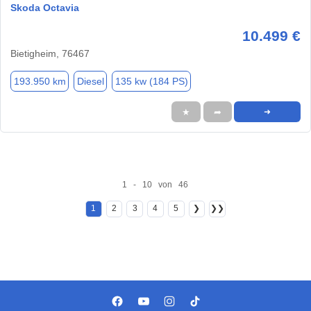
Skoda Octavia
10.499 €
Bietigheim, 76467
193.950 km
Diesel
135 kw (184 PS)
★
➦
➜
1 - 10 von 46
1
2
3
4
5
❯
❯❯