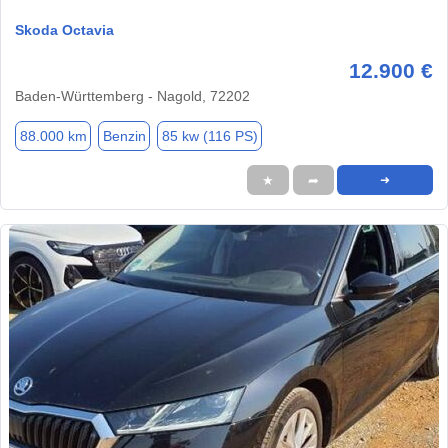
Skoda Octavia
12.900 €
Baden-Württemberg - Nagold, 72202
88.000 km
Benzin
85 kw (116 PS)
★
➦
➜