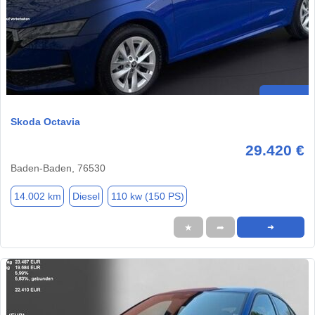
Skoda Octavia
29.420 €
Baden-Baden, 76530
14.002 km
Diesel
110 kw (150 PS)
★
➦
➜