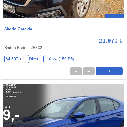
Skoda Octavia
21.970 €
Baden Baden, 76532
84.307 km
Diesel
110 kw (150 PS)
★
➦
➜