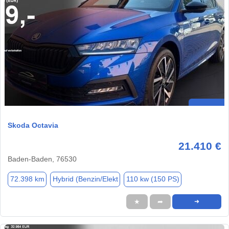
Skoda Octavia
21.410 €
Baden-Baden, 76530
72.398 km
Hybrid (Benzin/Elekt
110 kw (150 PS)
★
➦
➜