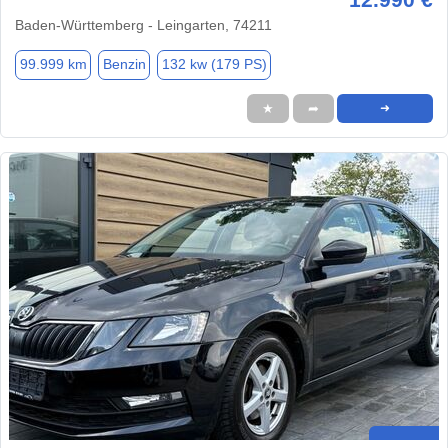
Baden-Württemberg - Leingarten, 74211
99.999 km
Benzin
132 kw (179 PS)
★
➦
➜