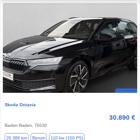
Skoda Octavia
30.890 €
Baden-Baden, 76530
20.386 km
Benzin
110 kw (150 PS)