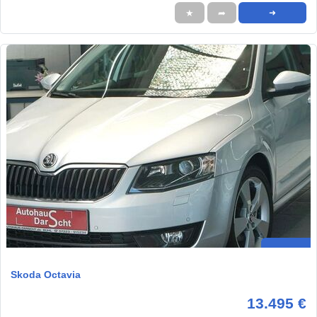
★
➦
➜
Skoda Octavia
13.495 €