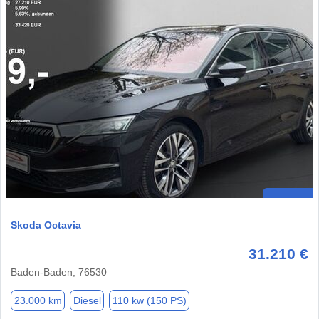
Skoda Octavia
31.210 €
Baden-Baden, 76530
23.000 km
Diesel
110 kw (150 PS)