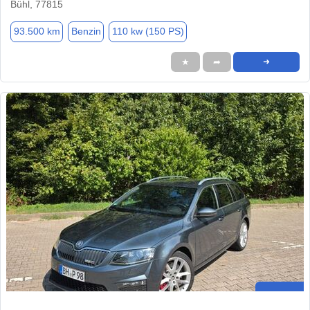
Bühl, 77815
93.500 km
Benzin
110 kw (150 PS)
★
➦
➜