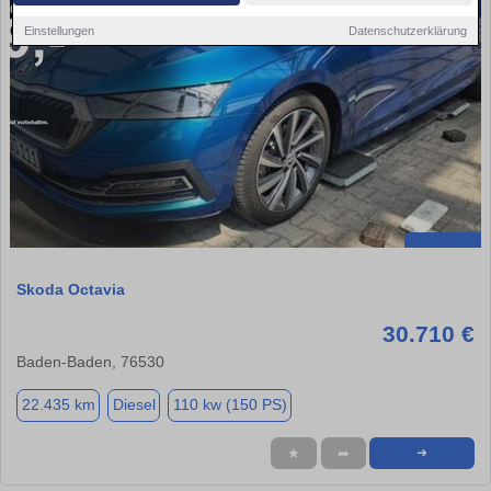
Einstellungen
Datenschutzerklärung
Skoda Octavia
30.710 €
Baden-Baden, 76530
22.435 km
Diesel
110 kw (150 PS)
★
➦
➜