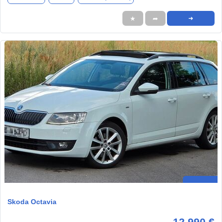
★
➦
➜
Skoda Octavia
12.990 €