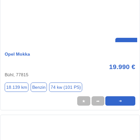
Opel Mokka
19.990 €
Bühl, 77815
18.139 km
Benzin
74 kw (101 PS)
★
➦
➜