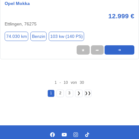
Opel Mokka
12.999 €
Ettlingen, 76275
74.030 km
Benzin
103 kw (140 PS)
★
➦
➜
1 - 10 von 30
1
2
3
❯
❯❯