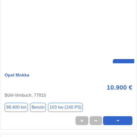
Opel Mokka
10.900 €
Bühl-Vimbuch, 77815
98.400 km
Benzin
103 kw (140 PS)
★
➦
➜