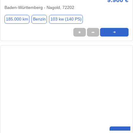
Baden-Württemberg - Nagold, 72202
185.000 km
Benzin
103 kw (140 PS)
★
➦
➜