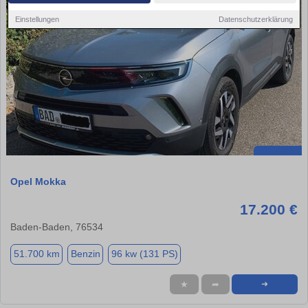
Einstellungen
Datenschutzerklärung
Opel Mokka
17.200 €
Baden-Baden, 76534
51.700 km
Benzin
96 kw (131 PS)
★
➦
➜