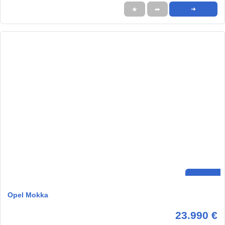
★
➦
➜
Opel Mokka
23.990 €