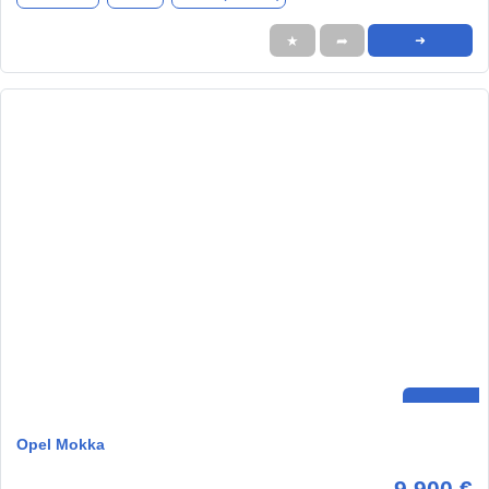
★
➦
➜
Opel Mokka
9.900 €