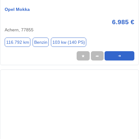
Opel Mokka
6.985 €
Achern, 77855
116.792 km
Benzin
103 kw (140 PS)
★
➦
➜