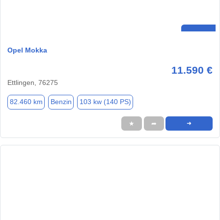
Opel Mokka
11.590 €
Ettlingen, 76275
82.460 km
Benzin
103 kw (140 PS)
★
➦
➜