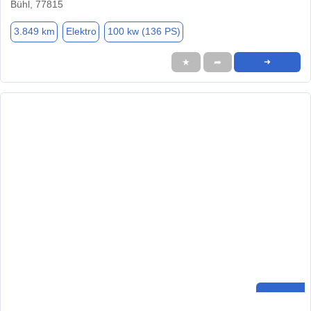
Bühl, 77815
3.849 km
Elektro
100 kw (136 PS)
★
➦
➜