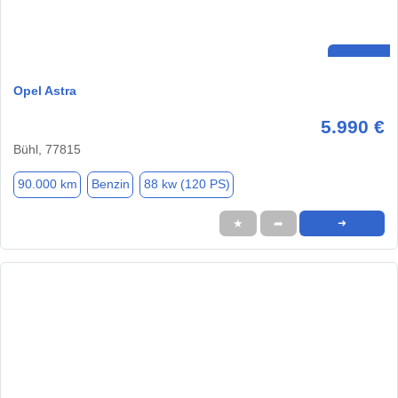
Opel Astra
5.990 €
Bühl, 77815
90.000 km
Benzin
88 kw (120 PS)
★
➦
➜