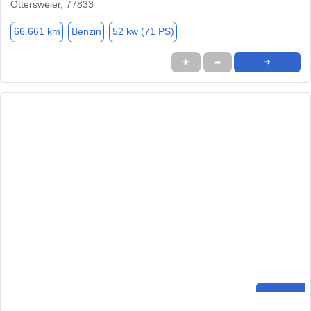
Ottersweier, 77833
66.661 km
Benzin
52 kw (71 PS)
★
➦
➜