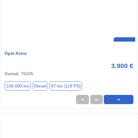
Opel Astra
3.900 €
Rastatt, 76435
236.000 km
Diesel
87 kw (118 PS)
★
➦
➜