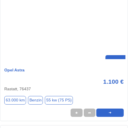
Opel Astra
1.100 €
Rastatt, 76437
63.000 km
Benzin
55 kw (75 PS)
★
➦
➜