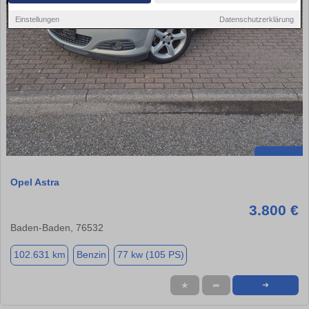
Einstellungen
Datenschutzerklärung
Opel Astra
3.800 €
Baden-Baden, 76532
102.631 km
Benzin
77 kw (105 PS)
★
➦
➜