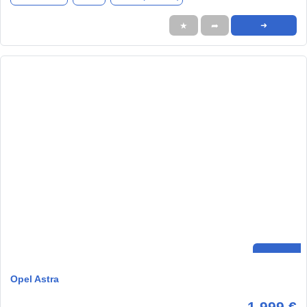
★
➦
➜
Opel Astra
1.999 €