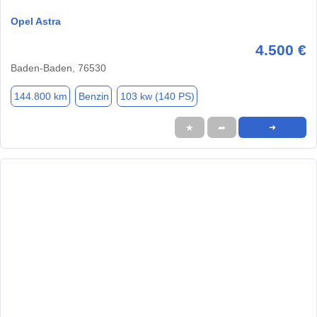
Opel Astra
4.500 €
Baden-Baden, 76530
144.800 km
Benzin
103 kw (140 PS)
★
➦
➜