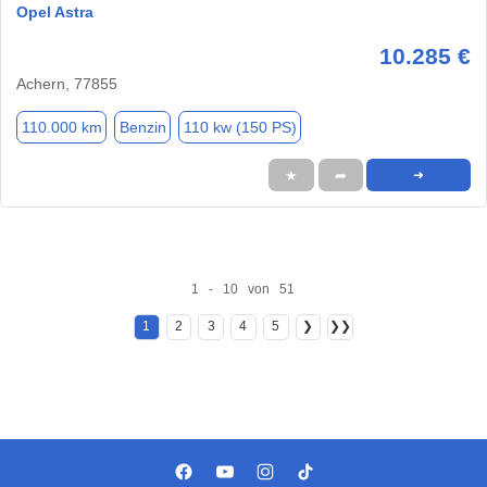
Opel Astra
10.285 €
Achern, 77855
110.000 km
Benzin
110 kw (150 PS)
★
➦
➜
1 - 10 von 51
1
2
3
4
5
❯
❯❯