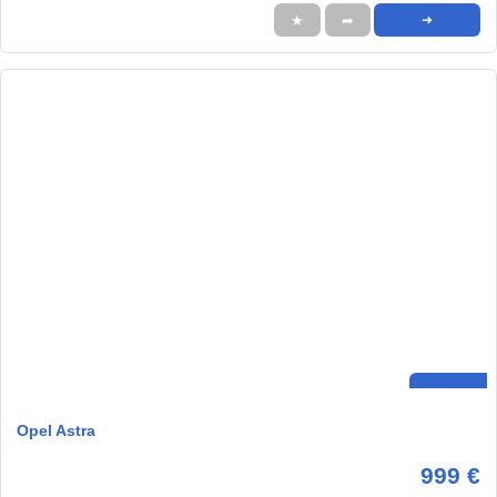
★
➦
➜
Opel Astra
999 €