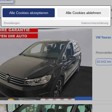
errenalb
Finden Sie in Bad Herrenalb Ihren gebrauch
Alle Cookies akzeptieren
Alle Cookies ablehnen
ntdecken Sie in Bad Herrenalb gebrauchte VW Touran Gebrauchtwagen. Hier finde
Einstellungen
Datenschutzerklärung
VW Touran
Rheinstette
83.642 km