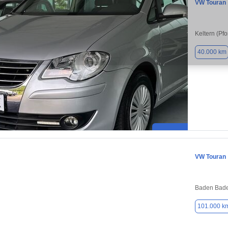
VW Touran
Keltern (Pf
40.000 km
VW Touran
Baden Bade
101.000 k