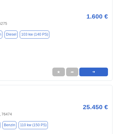
1.600 €
76275
m
Diesel
103 kw (140 PS)
★
➦
➜
25.450 €
, 76474
Benzin
110 kw (150 PS)