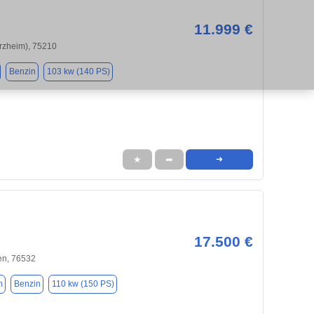
11.999 €
orzheim), 75210
Benzin
103 kw (140 PS)
★
➦
➜
17.500 €
n, 76532
m
Benzin
110 kw (150 PS)