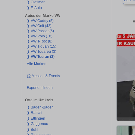
Bad H
❯ Oldtimer
❯ E-Auto
Autos der Marke VW
❯ VW Caddy (5)
E
❯ VW Golf (43)
❯ VW Passat (5)
❯ VW Polo (18)
❯ VW T-Roc (8)
❯ VW Tiguan (15)
❯ VW Touareg (3)
❯ VW Touran (3)
Alle Marken
Messen & Events
Experten finden
Orte im Umkreis
❯ Baden-Baden
❯ Rastatt
❯ Ettlingen
❯ Gaggenau
❯ Bühl