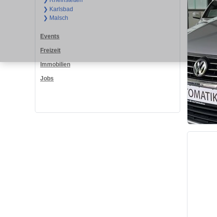
❯ Rheinstetten
❯ Karlsbad
❯ Malsch
Events
Freizeit
Immobilien
Jobs