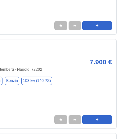
★
➦
➜
7.900 €
temberg - Nagold, 72202
m
Benzin
103 kw (140 PS)
★
➦
➜