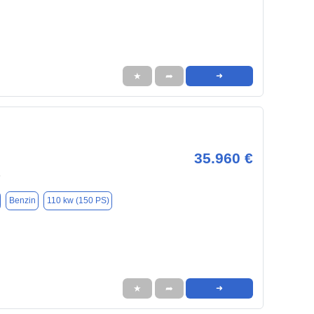
★
➦
➜
35.960 €
5
Benzin
110 kw (150 PS)
★
➦
➜