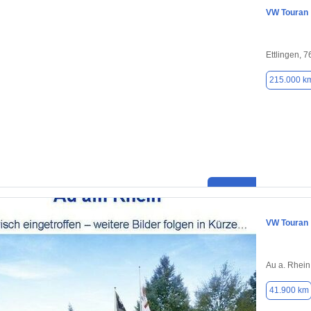
VW Touran
Ettlingen, 
215.000 k
VW Touran
Au a. Rhein
41.900 km