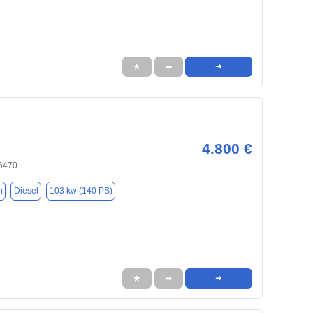
★
➦
➜
4.800 €
76470
m
Diesel
103 kw (140 PS)
★
➦
➜