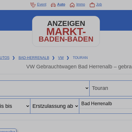
Event
Auto
Immo
Job
ANZEIGEN
MARKT-
BADEN-BADEN
UTOS
❯
BAD-HERRENALB
❯
VW
❯
TOURAN
VW Gebrauchtwagen Bad Herrenalb – gebra
×