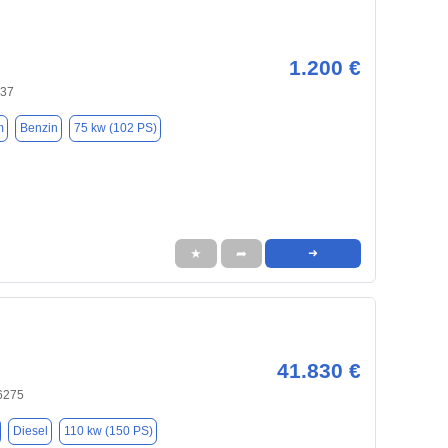
1.200 €
437
m
Benzin
75 kw (102 PS)
★
➦
➜
41.830 €
76275
Diesel
110 kw (150 PS)