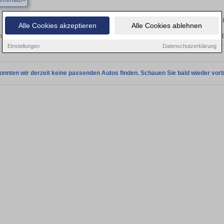
errenalb
Finden Sie in Bad Herrenalb Ihren gebr
Alle Cookies akzeptieren
Alle Cookies ablehnen
 Sie in Bad Herrenalb einen Renault Captur Gebrauchtwagen? Entdecken Sie geb
Preisklassen von privat und vom
Einstellungen
Datenschutzerklärung
onnten wir derzeit keine passenden Autos finden. Schauen Sie bald wieder vorb