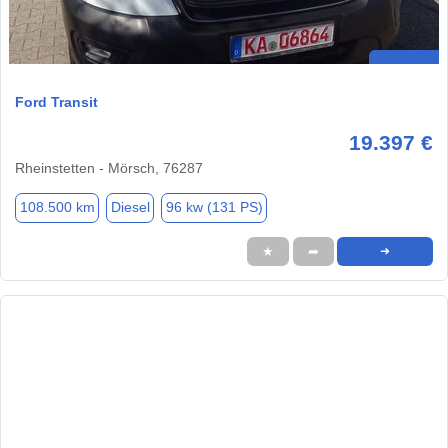
Ford Transit
19.397 €
Rheinstetten - Mörsch, 76287
108.500 km
Diesel
96 kw (131 PS)
★
➦
➜