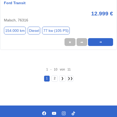
Ford Transit
12.999 €
Malsch, 76316
154.000 km
Diesel
77 kw (105 PS)
★
➦
➜
1 - 10 von 11
1
2
❯
❯❯