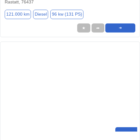
Rastatt, 76437
121.000 km
Diesel
96 kw (131 PS)
★
➦
➜