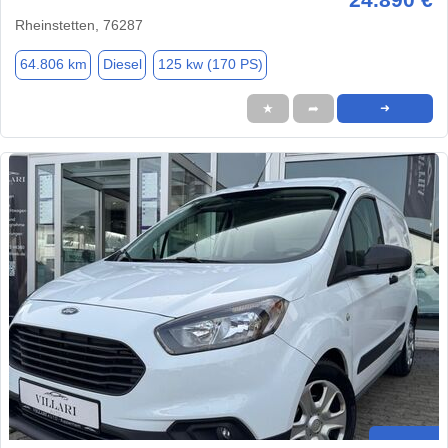
Rheinstetten, 76287
64.806 km
Diesel
125 kw (170 PS)
★
➦
➜