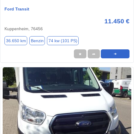
Ford Transit
11.450 €
Kuppenheim, 76456
36.650 km
Benzin
74 kw (101 PS)
★
➦
➜