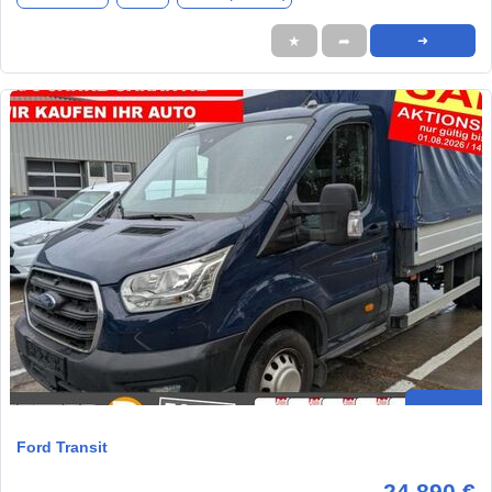
★
➦
➜
Ford Transit
24.890 €