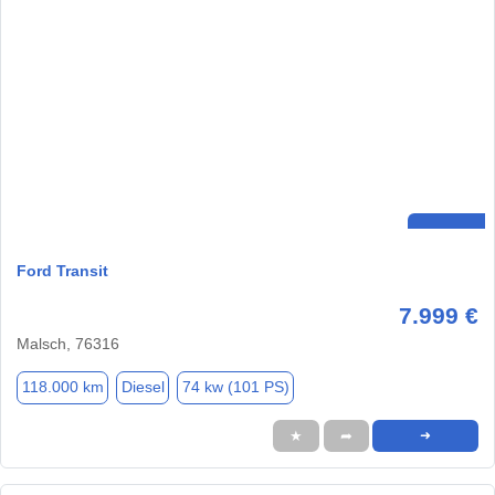
Ford Transit
7.999 €
Malsch, 76316
118.000 km
Diesel
74 kw (101 PS)
★
➦
➜