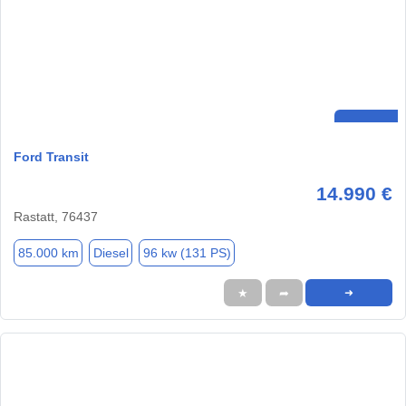
Ford Transit
14.990 €
Rastatt, 76437
85.000 km
Diesel
96 kw (131 PS)
★
➦
➜