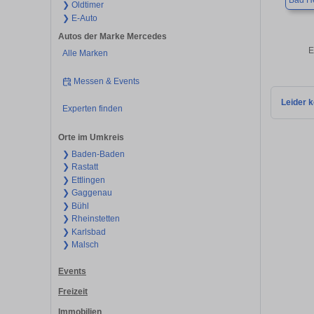
Bad H
❯ Oldtimer
❯ E-Auto
Autos der Marke Mercedes
E
Alle Marken
Messen & Events
Leider k
Experten finden
Orte im Umkreis
❯ Baden-Baden
❯ Rastatt
❯ Ettlingen
❯ Gaggenau
❯ Bühl
❯ Rheinstetten
❯ Karlsbad
❯ Malsch
Events
Freizeit
Immobilien