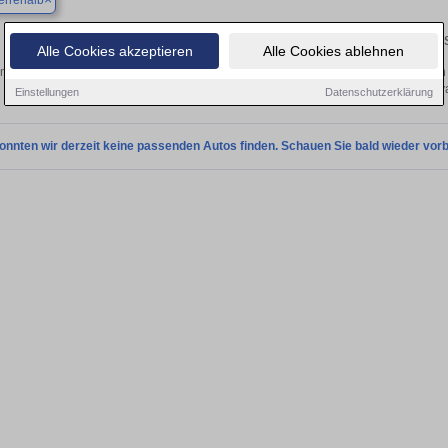
errenalb
Finden Sie in Bad Herrenalb Ihren gebrauchten Mercede
Alle Cookies akzeptieren
Alle Cookies ablehnen
ntdecken Sie in Bad Herrenalb gebrauchte Mercedes Fahrzeuge. Von Kleinwagen b
Gebrauchtwagen in Bad Herrenalb von priv
Einstellungen
Datenschutzerklärung
onnten wir derzeit keine passenden Autos finden. Schauen Sie bald wieder vorb