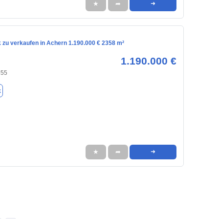
★
➦
➜
 zu verkaufen in Achern 1.190.000 € 2358 m²
1.190.000 €
855
k
★
➦
➜