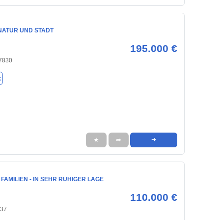
 NATUR UND STADT
195.000 €
77830
k
★
➦
➜
 FAMILIEN - IN SEHR RUHIGER LAGE
110.000 €
437