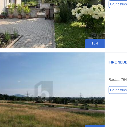
Grundstüc
1 / 4
IHRE NEUE
Rastatt, 76
Grundstüc