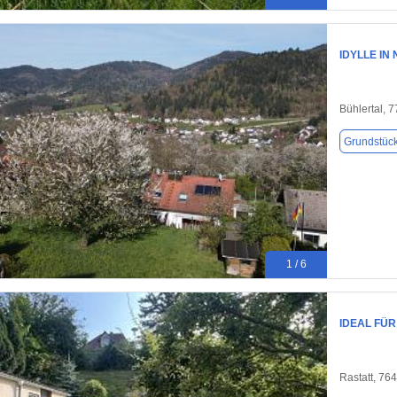
IDYLLE IN
Bühlertal, 
Grundstüc
1 / 6
IDEAL FÜR
Rastatt, 76