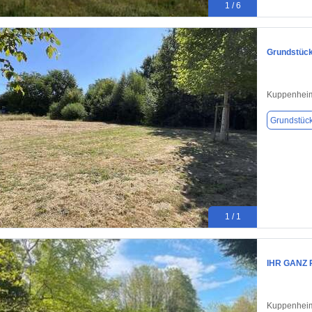
1 / 6
Grundstück
Kuppenhei
Grundstüc
1 / 1
IHR GANZ 
Kuppenhei