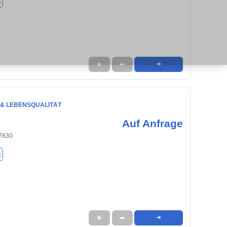
k
★
➦
➜
 & LEBENSQUALITÄT
Auf Anfrage
77830
k
★
➦
➜