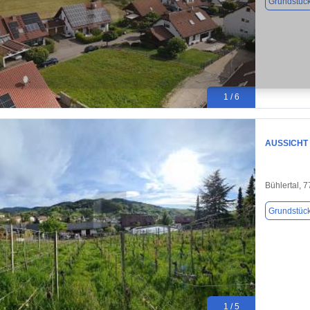
Grundstüc
1 / 6
AUSSICHT
Bühlertal, 
Grundstüc
1 / 5