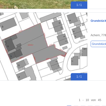
1 / 1
Grundstück
Achern, 77
Grundstüc
1 / 1
1 - 10 von 45