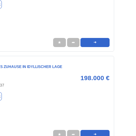
k
★
➦
➜
S ZUHAUSE IN IDYLLISCHER LAGE
198.000 €
437
k
★
➦
➜