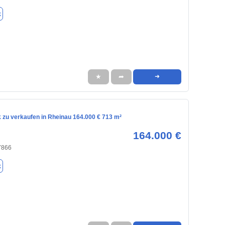
k
★
➦
➜
 zu verkaufen in Rheinau 164.000 € 713 m²
164.000 €
7866
k