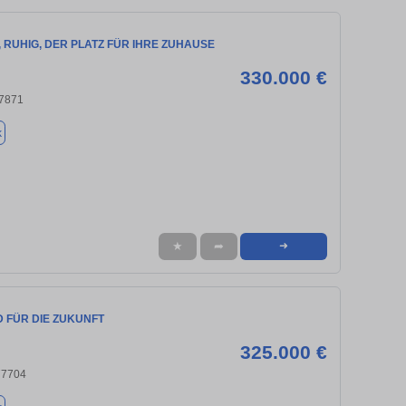
, RUHIG, DER PLATZ FÜR IHRE ZUHAUSE
330.000 €
7871
k
★
➦
➜
 FÜR DIE ZUKUNFT
325.000 €
77704