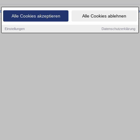
onnten wir derzeit keine passenden Objekte finden. Schauen Sie bald wieder vo
Alle Cookies akzeptieren
Alle Cookies ablehnen
Einstellungen
Datenschutzerklärung