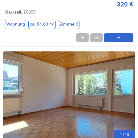
320 €
Marxzell, 76359
Wohnung
ca. 84,00 m²
Zimmer 3
★
➦
➜
1 / 18