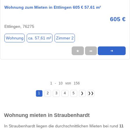
Wohnung zum Mieten in Ettlingen 605 € 57.61 m²
605 €
Ettlingen, 76275
Wohnung
ca. 57,61 m²
Zimmer 2
★
➦
➜
1 - 10 von 156
1
2
3
4
5
❯
❯❯
Wohnung mieten in Straubenhardt
In Straubenhardt liegen die durchschnittlichen Mieten bei rund
11