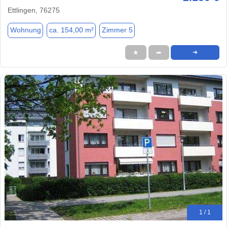
Ettlingen, 76275
Wohnung
ca. 154,00 m²
Zimmer 5
★
➦
➜
1 / 1