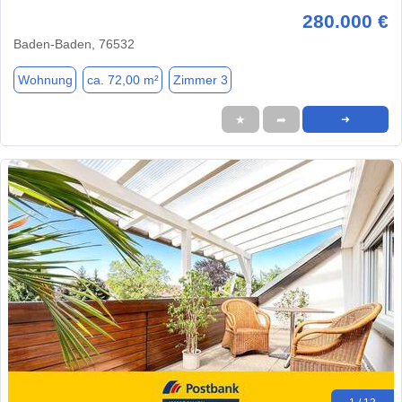
280.000 €
Baden-Baden, 76532
Wohnung
ca. 72,00 m²
Zimmer 3
★
➦
➜