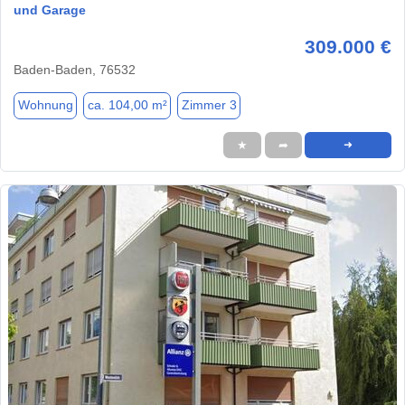
und Garage
309.000 €
Baden-Baden, 76532
Wohnung
ca. 104,00 m²
Zimmer 3
★
➦
➜