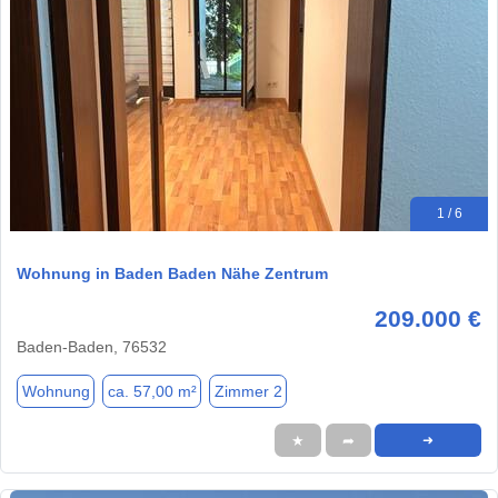
1 / 6
Wohnung in Baden Baden Nähe Zentrum
209.000 €
Baden-Baden, 76532
Wohnung
ca. 57,00 m²
Zimmer 2
★
➦
➜