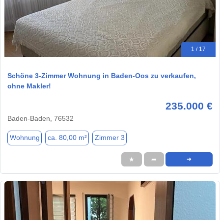
1 / 17
Schöne 3-Zimmer Wohnung in Baden-Oos zu verkaufen,
ohne Makler!
235.000 €
Baden-Baden, 76532
Wohnung
ca. 80,00 m²
Zimmer 3
★
➦
➜