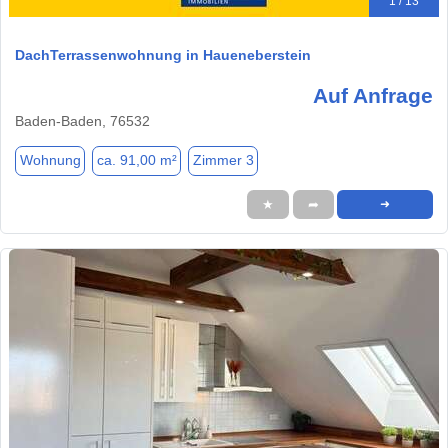
1 / 13
DachTerrassenwohnung in Haueneberstein
Auf Anfrage
Baden-Baden, 76532
Wohnung
ca. 91,00 m²
Zimmer 3
★
➦
➜