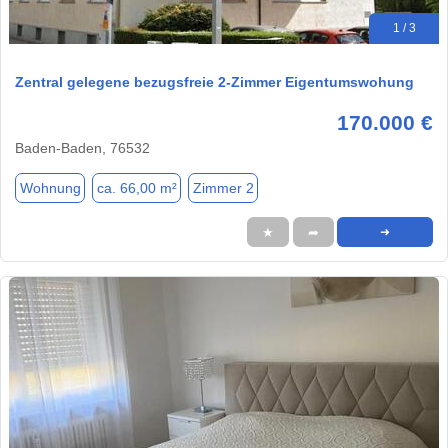
1 / 3
Zentral gelegene bezugsfreie 2-Zimmer Eigentumswohung
170.000 €
Baden-Baden, 76532
Wohnung
ca. 66,00 m²
Zimmer 2
★
➦
➜