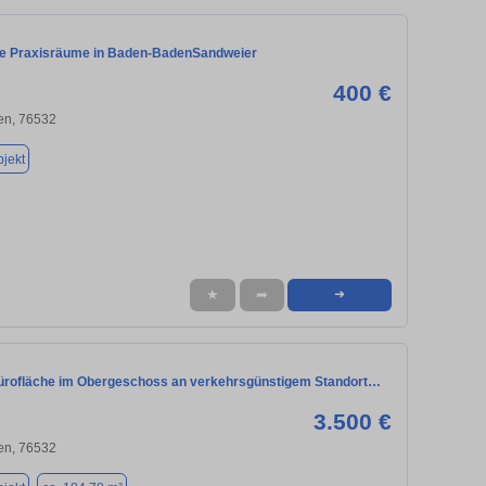
e Praxisräume in Baden-BadenSandweier
400 €
n, 76532
jekt
★
➦
➜
rofläche im Obergeschoss an verkehrsgünstigem Standort…
3.500 €
n, 76532