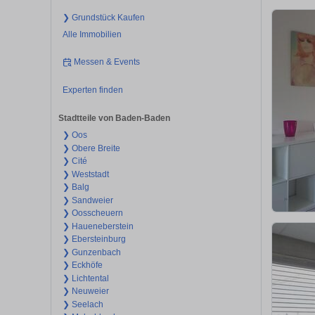
❯ Grundstück Kaufen
Alle Immobilien
Messen & Events
Experten finden
Stadtteile von Baden-Baden
❯ Oos
❯ Obere Breite
❯ Cité
❯ Weststadt
❯ Balg
❯ Sandweier
❯ Oosscheuern
❯ Haueneberstein
❯ Ebersteinburg
❯ Gunzenbach
❯ Eckhöfe
❯ Lichtental
❯ Neuweier
❯ Seelach