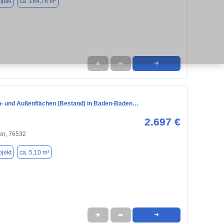
jekt
ca. 184,78 m²
★
➦
➜
n- und Außenflächen (Bestand) in Baden-Baden…
2.697 €
n, 76532
jekt
ca. 5,10 m²
★
➦
➜