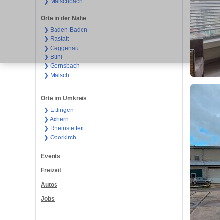
❯ Malschbach
Orte in der Nähe
❯ Baden-Baden
❯ Rastatt
❯ Gaggenau
❯ Bühl
❯ Gernsbach
❯ Malsch
Orte im Umkreis
❯ Ettlingen
❯ Achern
❯ Rheinstetten
❯ Oberkirch
Events
Freizeit
Autos
Jobs