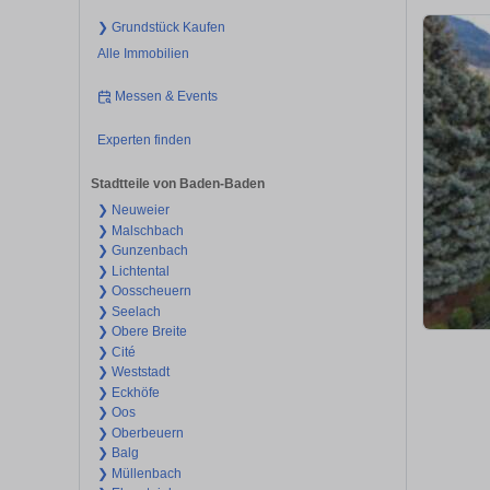
❯ Grundstück Kaufen
Alle Immobilien
Messen & Events
Experten finden
Stadtteile von Baden-Baden
❯ Neuweier
❯ Malschbach
❯ Gunzenbach
❯ Lichtental
❯ Oosscheuern
❯ Seelach
❯ Obere Breite
❯ Cité
❯ Weststadt
❯ Eckhöfe
❯ Oos
❯ Oberbeuern
❯ Balg
❯ Müllenbach