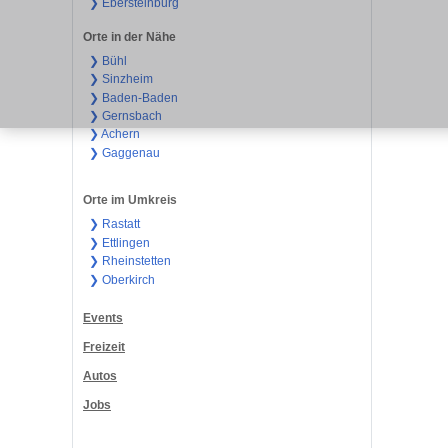
❯ Ebersteinburg
Orte in der Nähe
❯ Bühl
❯ Sinzheim
❯ Baden-Baden
❯ Gernsbach
❯ Achern
❯ Gaggenau
Orte im Umkreis
❯ Rastatt
❯ Ettlingen
❯ Rheinstetten
❯ Oberkirch
Events
Freizeit
Autos
Jobs