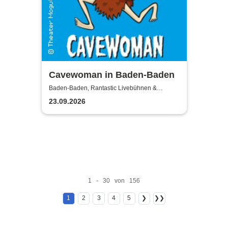
Cavewoman in Baden-Baden
Baden-Baden, Rantastic Livebühnen &
Eventlocations
23.09.2026
1 - 30 von 156
1
2
3
4
5
❯
❯❯