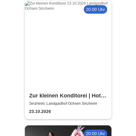
20:00 Uhr
Zur kleinen Konditorei | Hotel
Landgasthof Ochsen
Sinzheim, Landgasthof Ochsen Sinzheim
Sinzheim / Baden Baden
23.10.2026
20:00 Uhr