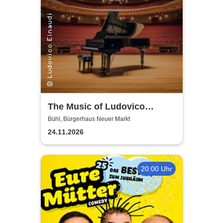
The Music of Ludovico
Einaudi: Tribute-
Bühl, Bürgerhaus Neuer Markt
Klavierkonzert - Ludovico
24.11.2026
Einaudi Tribute bei
Kerzenschein
20:00 Uhr