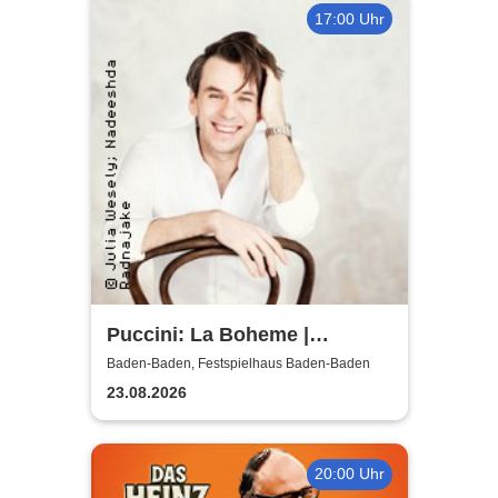
17:00 Uhr
Puccini: La Boheme |
Festspielhaus Baden-Baden
Baden-Baden, Festspielhaus Baden-Baden
23.08.2026
20:00 Uhr