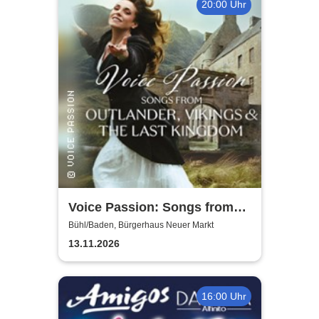
20:00 Uhr
Voice Passion: Songs from
Outlander, Vikings & The Last
Bühl/Baden, Bürgerhaus Neuer Markt
Kingdom
13.11.2026
16:00 Uhr