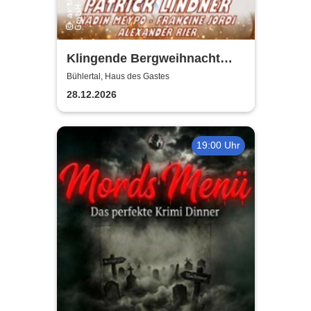
Klingende Bergweihnacht
2026 - Die volkstümliche
Bühlertal, Haus des Gastes
Weihnachtsrevue
28.12.2026
19:00 Uhr