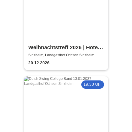
Weihnachtstreff 2026 | Hotel
Landgasthof Ochsen
Sinzheim, Landgasthof Ochsen Sinzheim
Sinzheim
20.12.2026
19:30 Uhr