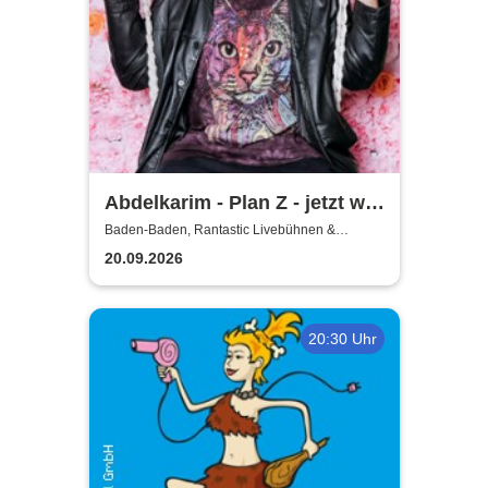
Abdelkarim - Plan Z - jetzt will
er´s wissen!
Baden-Baden, Rantastic Livebühnen &
Eventlocations
20.09.2026
20:30 Uhr