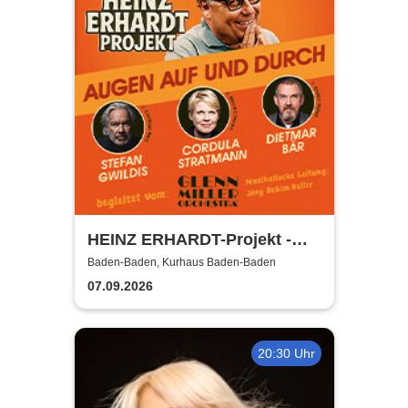
HEINZ ERHARDT-Projekt -
Augen auf und durch –
Baden-Baden, Kurhaus Baden-Baden
begleitet vom Glenn Miller
07.09.2026
Orchestra
20:30 Uhr