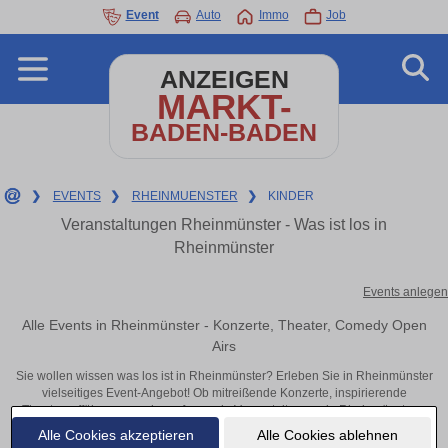
Event
Auto
Immo
Job
ANZEIGEN
MARKT-
BADEN-BADEN
❯
EVENTS
❯
RHEINMUENSTER
❯
KINDER
Veranstaltungen Rheinmünster - Was ist los in
Rheinmünster
Events anlegen
Alle Events in Rheinmünster - Konzerte, Theater, Comedy Open
Airs
Sie wollen wissen was los ist in Rheinmünster? Erleben Sie in Rheinmünster
vielseitiges Event-Angebot! Ob mitreißende Konzerte, inspirierende
Theateraufführungen oder aufregende Veranstaltungen in Rheinmünster –
hier finden alles im Überblick und Tickets.
Alle Cookies akzeptieren
Alle Cookies ablehnen