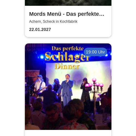
Mords Menü - Das perfekte
Krimi Dinner
Achern, Scheck in Kochfabrik
22.01.2027
19:00 Uhr