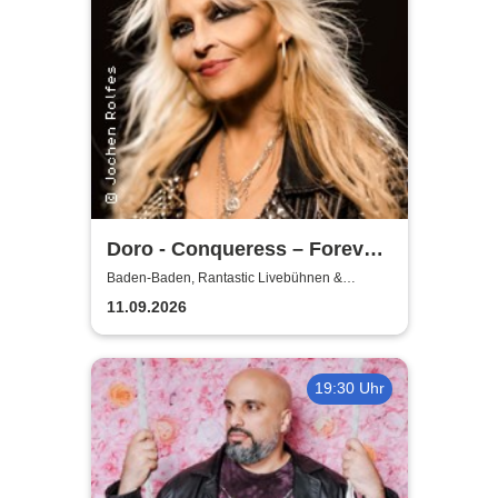
Doro - Conqueress – Forever
Strong And Proud
Baden-Baden, Rantastic Livebühnen &
Eventlocations
11.09.2026
19:30 Uhr