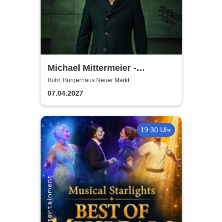
Michael Mittermeier -
OLDBOY... sind wir bald da?
Bühl, Bürgerhaus Neuer Markt
07.04.2027
19:30 Uhr