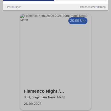
Einstellungen
Datenschutzerklärung
20:00 Uhr
Flamenco Night /
Flamencomanía Tour 26/27 -
Bühl, Bürgerhaus Neuer Markt
Deutschlands größte
26.09.2026
Flamenco-Tournee