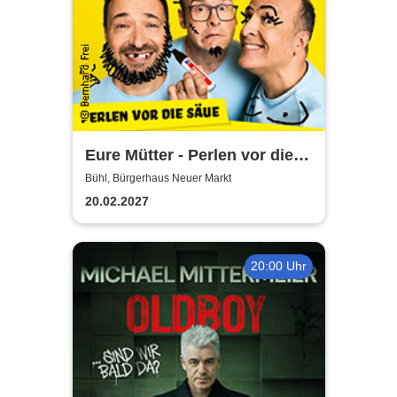
Eure Mütter - Perlen vor die
Säue - Das Best Of zum
Bühl, Bürgerhaus Neuer Markt
Jubiläum
20.02.2027
20:00 Uhr