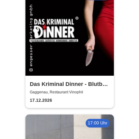
Das Kriminal Dinner - Blutbad
im Gemeinderat
Gaggenau, Restaurant Vinophil
17.12.2026
17:00 Uhr