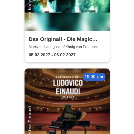
Das Original! - Die Magic
Dinner Show / Magier Ralf
Marxzell, Landgasthof König von Preussen
Gagel
05.02.2027 - 06.02.2027
19:00 Uhr