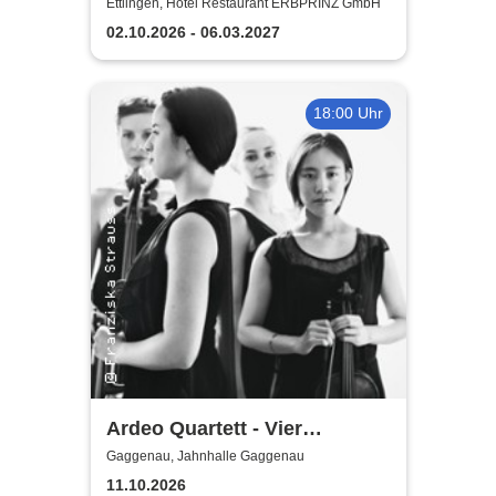
Sherlock Holmes
Ettlingen, Hotel Restaurant ERBPRINZ GmbH
02.10.2026 - 06.03.2027
18:00 Uhr
Ardeo Quartett - Vier
Musikerinnen aus Frankreich
Gaggenau, Jahnhalle Gaggenau
11.10.2026