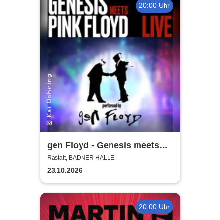
20:00 Uhr
gen Floyd - Genesis meets
Pink Floyd
Rastatt, BADNER HALLE
23.10.2026
20:00 Uhr