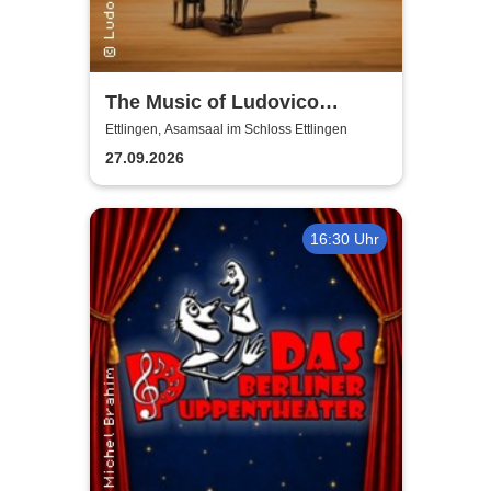
The Music of Ludovico
Einaudi: Tribute-
Ettlingen, Asamsaal im Schloss Ettlingen
Klavierkonzert - Ludovico
27.09.2026
Einaudi Tribute bei
Kerzenschein
16:30 Uhr