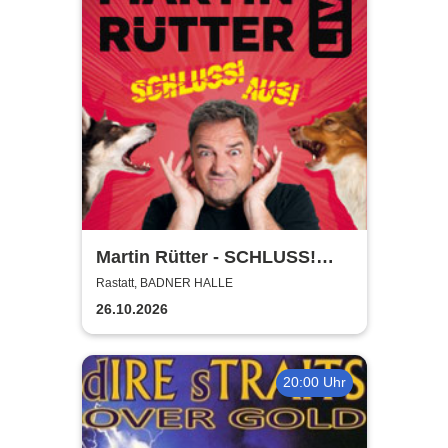
Martin Rütter - SCHLUSS!
AUS!
Rastatt, BADNER HALLE
26.10.2026
20:00 Uhr