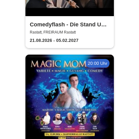
Comedyflash - Die Stand Up
Comedy Show in Rastatt
Rastatt, FREIRAUM Rastatt
21.08.2026 - 05.02.2027
20:00 Uhr