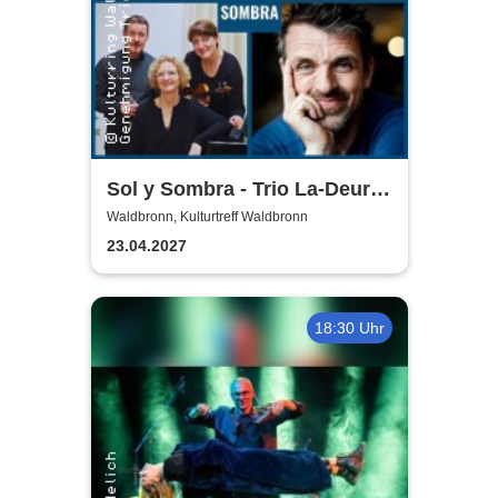
Sol y Sombra - Trio La-Deur
und Gunnar Schmidt
Waldbronn, Kulturtreff Waldbronn
23.04.2027
18:30 Uhr