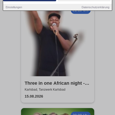
Einstellungen
Datenschutzerklärung
21:15 Uhr
Three in one African night -
live concert, stand up
Karlsbad, Tanzwerk Karlsbad
comedy and Dj night
15.08.2026