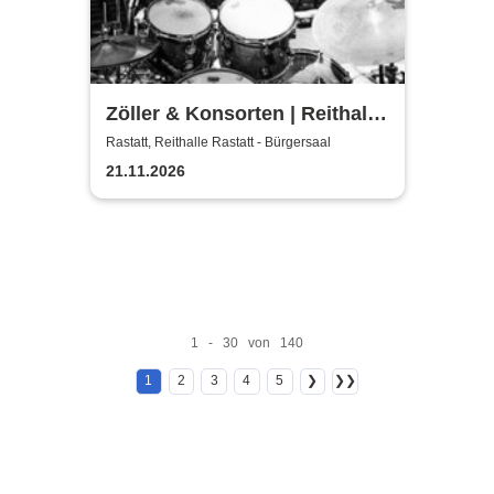
Zöller & Konsorten | Reithalle
Rastatt - Bürgersaal
Rastatt, Reithalle Rastatt - Bürgersaal
21.11.2026
1 - 30 von 140
1
2
3
4
5
❯
❯❯