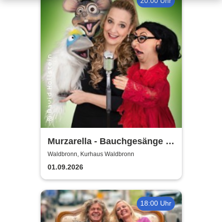
20:00 Uhr
Murzarella - Bauchgesänge …
ab in die zweite Runde /
Waldbronn, Kurhaus Waldbronn
Music-Puppet-Comedy
01.09.2026
18:00 Uhr