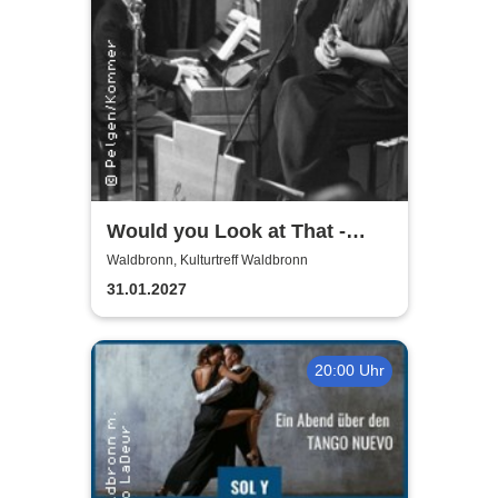
Would you Look at That -
Charlotte Pelgen und Sascha
Waldbronn, Kulturtreff Waldbronn
Kommer
31.01.2027
20:00 Uhr