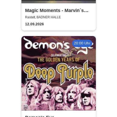
Magic Moments - Marvin´s
Magic Show meets friends /
Rastatt, BADNER HALLE
Marvin Seib
12.09.2026
20:00 Uhr