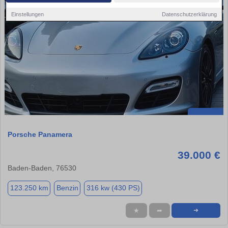
Einstellungen
Datenschutzerklärung
Porsche Panamera
39.000 €
Baden-Baden, 76530
123.250 km
Benzin
316 kw (430 PS)
★
➦
➜