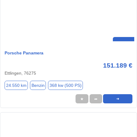
Porsche Panamera
151.189 €
Ettlingen, 76275
24.550 km
Benzin
368 kw (500 PS)
★
➦
➜