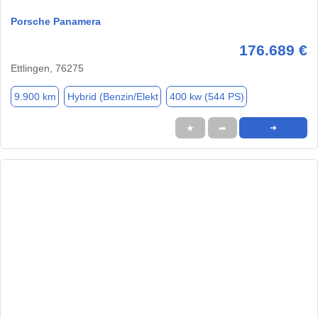
Porsche Panamera
176.689 €
Ettlingen, 76275
9.900 km
Hybrid (Benzin/Elekt
400 kw (544 PS)
★
➦
➜