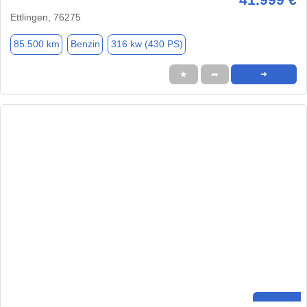
Ettlingen, 76275
85.500 km
Benzin
316 kw (430 PS)
★
➦
➜