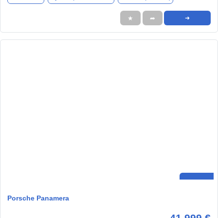
★
➦
➜
Porsche Panamera
41.999 €