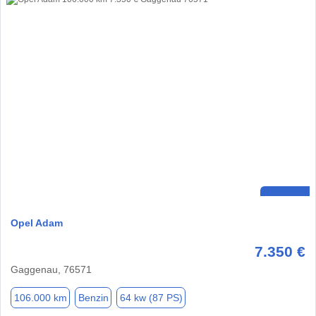
Opel Adam
7.350 €
Gaggenau, 76571
106.000 km
Benzin
64 kw (87 PS)