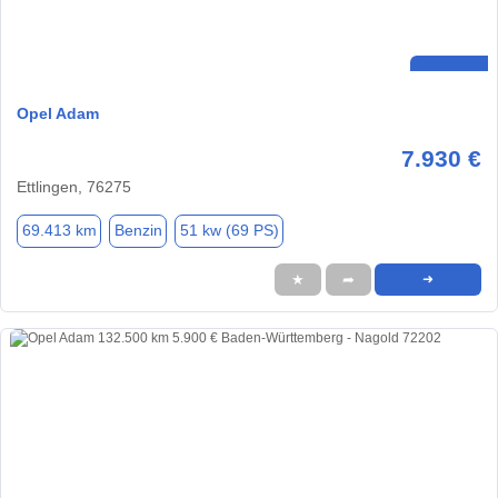
Opel Adam
7.930 €
Ettlingen, 76275
69.413 km
Benzin
51 kw (69 PS)
★
➦
➜