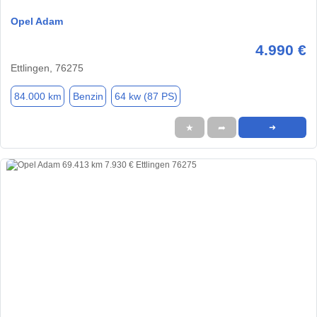
Opel Adam
4.990 €
Ettlingen, 76275
84.000 km
Benzin
64 kw (87 PS)
★
➦
➜