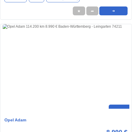
★
➦
➜
Opel Adam
8.990 €