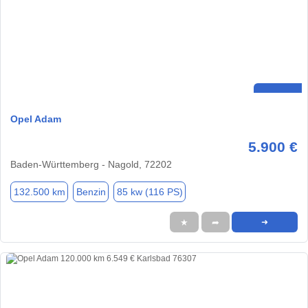
Opel Adam
5.900 €
Baden-Württemberg - Nagold, 72202
132.500 km
Benzin
85 kw (116 PS)
★
➦
➜