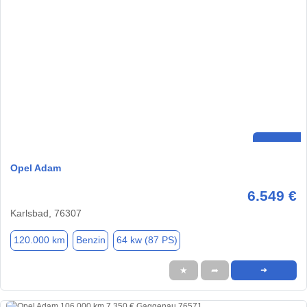
Opel Adam
6.549 €
Karlsbad, 76307
120.000 km
Benzin
64 kw (87 PS)
★
➦
➜