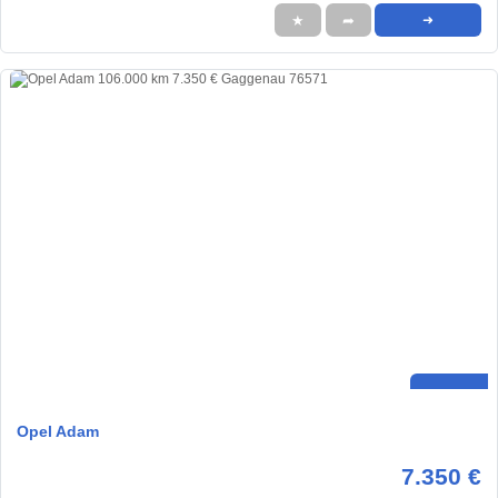
★
➦
➜
Opel Adam
7.350 €