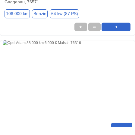
Gaggenau, 76571
106.000 km
Benzin
64 kw (87 PS)
★
➦
➜