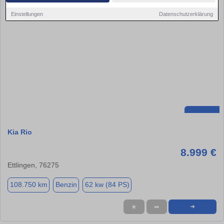
Einstellungen
Datenschutzerklärung
Kia Rio
8.999 €
Ettlingen, 76275
108.750 km
Benzin
62 kw (84 PS)
★
➦
➜