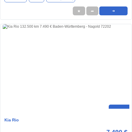
★
➦
➜
Kia Rio
7.490 €