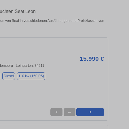
auchten Seat Leon
on von Seat in verschiedenen Ausführungen und Preisklassen von
15.990 €
temberg - Leingarten, 74211
Diesel
110 kw (150 PS)
★
➦
➜