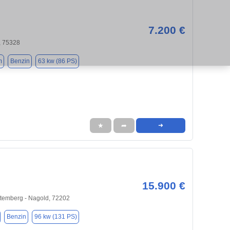
7.200 €
 75328
m
Benzin
63 kw (86 PS)
★
➦
➜
15.900 €
temberg - Nagold, 72202
Benzin
96 kw (131 PS)