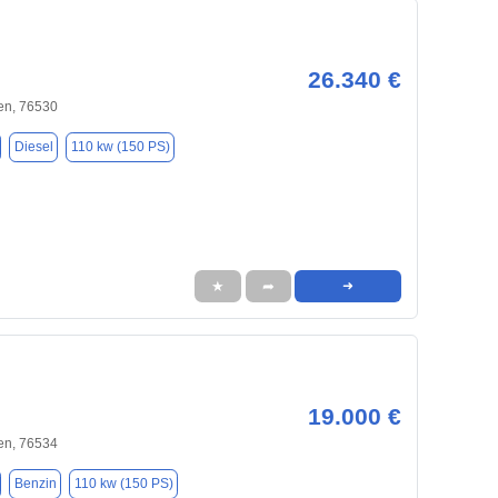
26.340 €
n, 76530
Diesel
110 kw (150 PS)
★
➦
➜
19.000 €
n, 76534
Benzin
110 kw (150 PS)