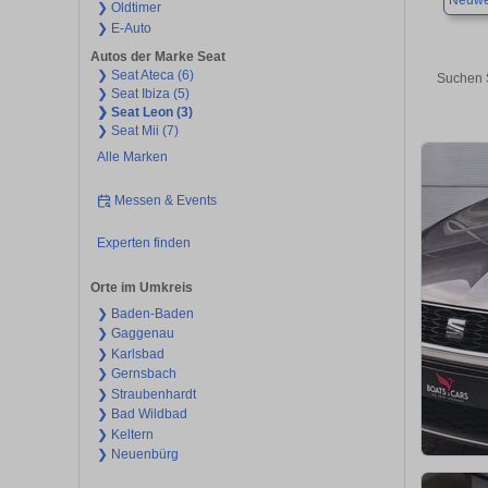
Neuwe
❯ Oldtimer
❯ E-Auto
Autos der Marke Seat
❯ Seat Ateca (6)
Suchen S
❯ Seat Ibiza (5)
❯ Seat Leon (3)
❯ Seat Mii (7)
Alle Marken
Messen & Events
Experten finden
Orte im Umkreis
❯ Baden-Baden
❯ Gaggenau
❯ Karlsbad
❯ Gernsbach
❯ Straubenhardt
❯ Bad Wildbad
❯ Keltern
❯ Neuenbürg