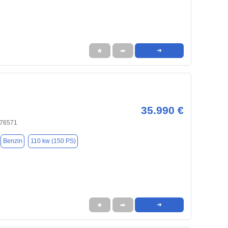
★
➦
➜
35.990 €
 76571
Benzin
110 kw (150 PS)
★
➦
➜