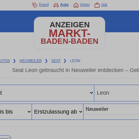
Event
Auto
Immo
Job
ANZEIGEN
MARKT-
BADEN-BADEN
UTOS
❯
NEUWEILER
❯
SEAT
❯
LEON
Seat Leon gebraucht in Neuweiler entdecken – Ge
×