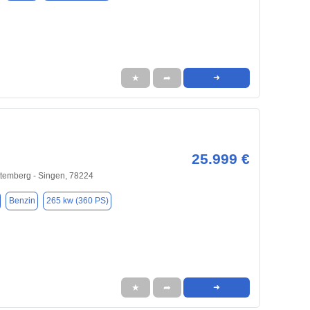
★
➦
➜
25.999 €
temberg - Singen, 78224
Benzin
265 kw (360 PS)
★
➦
➜