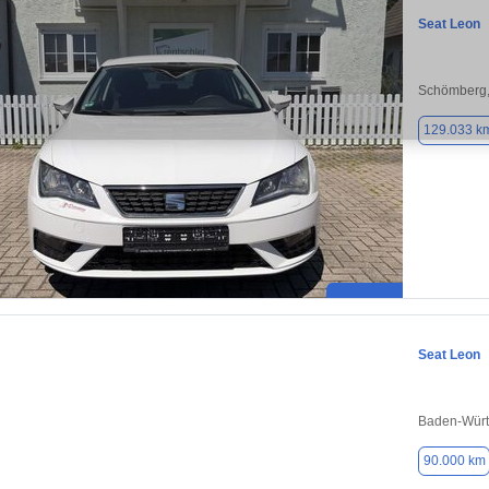
Seat Leon
Schömberg,
129.033 k
Seat Leon
Baden-Würt
90.000 km