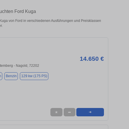
auchten Ford Kuga
Kuga von Ford in verschiedenen Ausführungen und Preisklassen
r.
14.650 €
temberg - Nagold, 72202
m
Benzin
129 kw (175 PS)
★
➦
➜