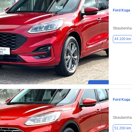
Ford Kuga
Straubenha
44.100 km
Ford Kuga
Straubenha
51.200 km