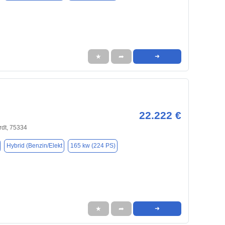
★
➦
➜
22.222 €
rdt, 75334
Hybrid (Benzin/Elekt
165 kw (224 PS)
★
➦
➜