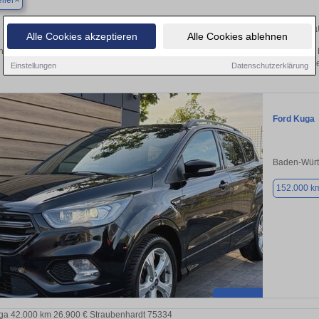
iler
Finden Sie in Neuweiler Ihren gebr
Alle Cookies akzeptieren
Alle Cookies ablehnen
 Sie in Neuweiler einen Ford Kuga Gebrauchtwagen? Entdecken Sie gebrauchte 
von privat und vom Händle
Einstellungen
Datenschutzerklärung
Ford Kuga
Baden-Würt
152.000 k