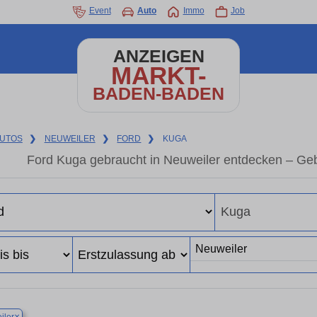
Event
Auto
Immo
Job
ANZEIGEN
MARKT-
BADEN-BADEN
UTOS
❯
NEUWEILER
❯
FORD
❯
KUGA
Ford Kuga gebraucht in Neuweiler entdecken – Ge
×