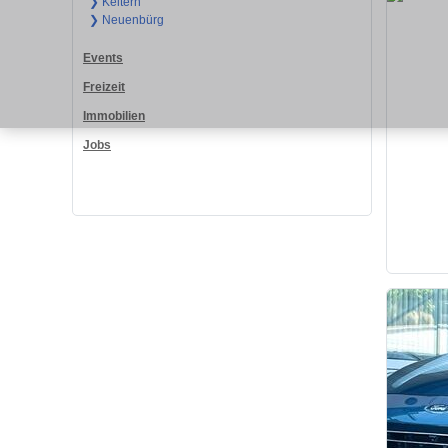
❯ Keltern
❯ Neuenbürg
Events
Freizeit
Immobilien
Jobs