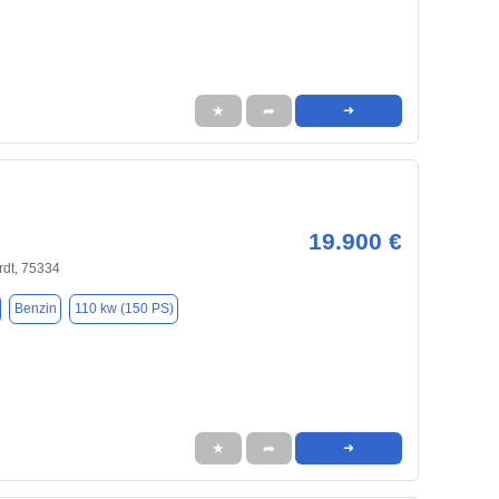
★
➦
➜
19.900 €
rdt, 75334
Benzin
110 kw (150 PS)
★
➦
➜