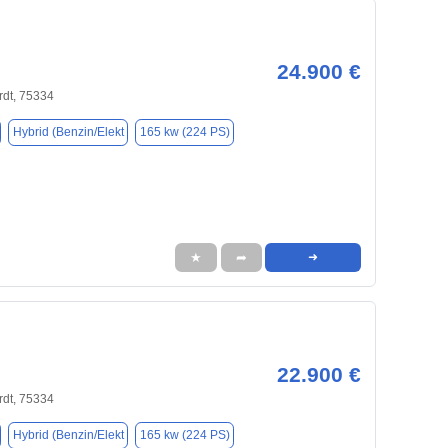
24.900 €
rdt, 75334
Hybrid (Benzin/Elekt
165 kw (224 PS)
★
➦
➜
22.900 €
rdt, 75334
Hybrid (Benzin/Elekt
165 kw (224 PS)