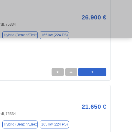
26.900 €
rdt, 75334
Hybrid (Benzin/Elekt
165 kw (224 PS)
★
➦
➜
21.650 €
rdt, 75334
Hybrid (Benzin/Elekt
165 kw (224 PS)