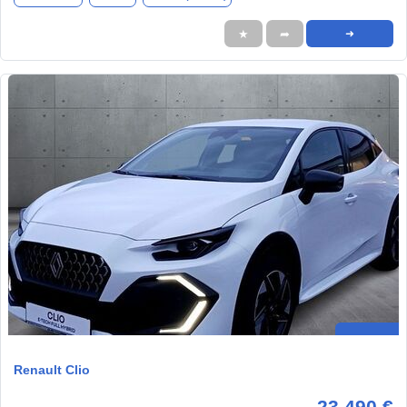
★
➦
➜
Renault Clio
23.490 €