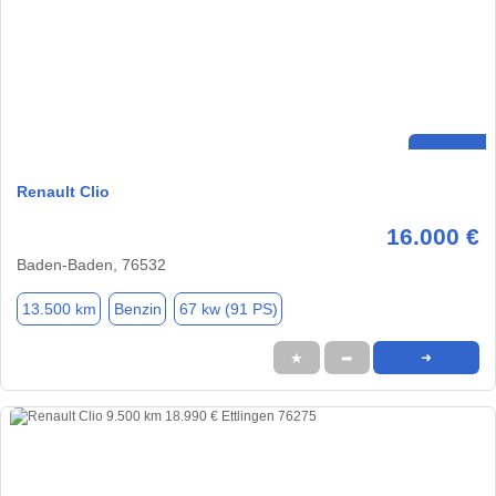
Renault Clio
16.000 €
Baden-Baden, 76532
13.500 km
Benzin
67 kw (91 PS)
★
➦
➜