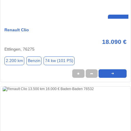
Renault Clio
18.090 €
Ettlingen, 76275
2.200 km
Benzin
74 kw (101 PS)
★
➦
➜