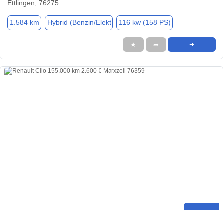
Ettlingen, 76275
1.584 km
Hybrid (Benzin/Elekt
116 kw (158 PS)
★
➦
➜