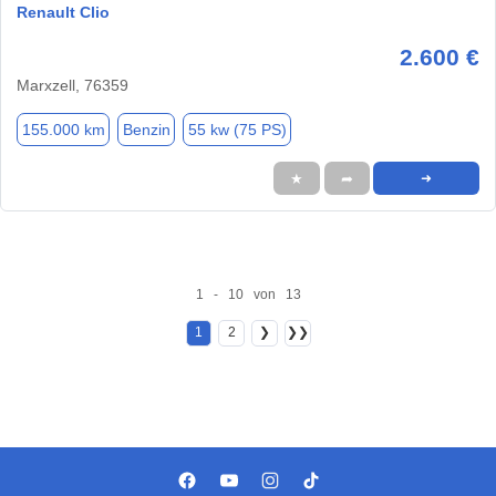
Renault Clio
2.600 €
Marxzell, 76359
155.000 km
Benzin
55 kw (75 PS)
★
➦
➜
1 - 10 von 13
1
2
❯
❯❯