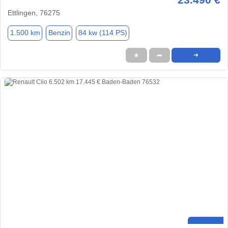
Ettlingen, 76275
1.500 km
Benzin
84 kw (114 PS)
★
➦
➜