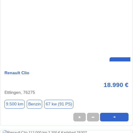
Renault Clio
18.990 €
Ettlingen, 76275
9.500 km
Benzin
67 kw (91 PS)
★
➦
➜