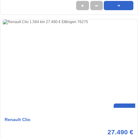
★
➦
➜
Renault Clio
27.490 €