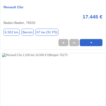
Renault Clio
17.445 €
Baden-Baden, 76532
6.502 km
Benzin
67 kw (91 PS)
★
➦
➜