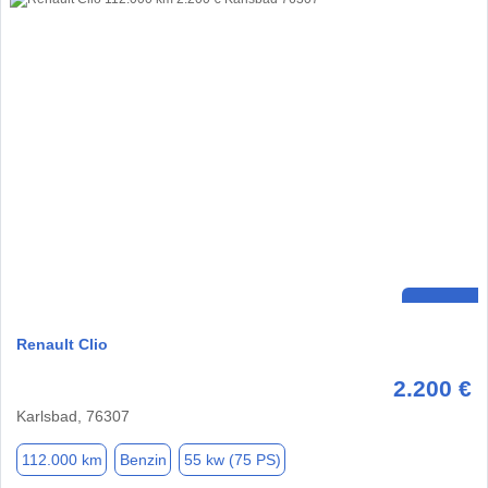
Renault Clio
2.200 €
Karlsbad, 76307
112.000 km
Benzin
55 kw (75 PS)