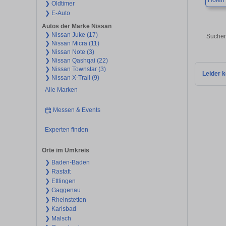
Höfen 
❯ Oldtimer
❯ E-Auto
Autos der Marke Nissan
❯ Nissan Juke (17)
Suchen
❯ Nissan Micra (11)
❯ Nissan Note (3)
❯ Nissan Qashqai (22)
❯ Nissan Townstar (3)
Leider k
❯ Nissan X-Trail (9)
Alle Marken
Messen & Events
Experten finden
Orte im Umkreis
❯ Baden-Baden
❯ Rastatt
❯ Ettlingen
❯ Gaggenau
❯ Rheinstetten
❯ Karlsbad
❯ Malsch