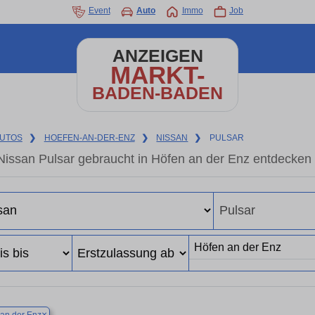
Event
Auto
Immo
Job
ANZEIGEN
MARKT-
BADEN-BADEN
UTOS
❯
HOEFEN-AN-DER-ENZ
❯
NISSAN
❯
PULSAR
Nissan Pulsar gebraucht in Höfen an der Enz entdecken
×