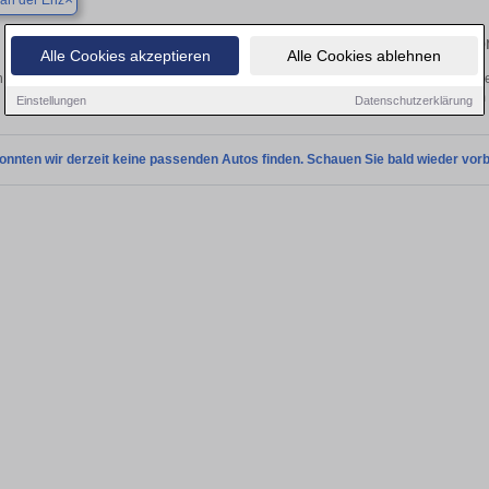
an der Enz
Finden Sie in Höfen an der Enz Ihren geb
Alle Cookies akzeptieren
Alle Cookies ablehnen
 Sie in Höfen an der Enz einen Nissan Pulsar Gebrauchtwagen? Entdecken Sie g
Preisklassen von privat und vom
Einstellungen
Datenschutzerklärung
onnten wir derzeit keine passenden Autos finden. Schauen Sie bald wieder vorb