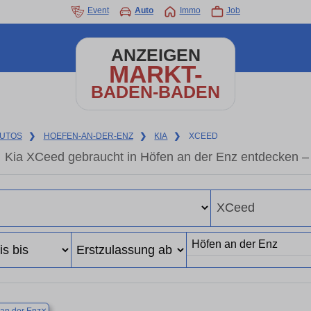
Event
Auto
Immo
Job
ANZEIGEN
MARKT-
BADEN-BADEN
UTOS
❯
HOEFEN-AN-DER-ENZ
❯
KIA
❯
XCEED
Kia XCeed gebraucht in Höfen an der Enz entdecken –
×