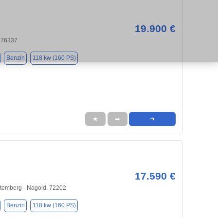
19.900 €
 76337
Benzin
118 kw (160 PS)
★
➦
➜
17.590 €
temberg - Nagold, 72202
Benzin
118 kw (160 PS)