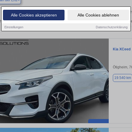
an der Enz
Finden Sie in Höfen an der Enz Ihren 
Alle Cookies akzeptieren
Alle Cookies ablehnen
hen Sie in Höfen an der Enz einen Kia XCeed Gebrauchtwagen? Entdecken Sie g
Preisklassen von privat und vom
Einstellungen
Datenschutzerklärung
Kia XCeed
Ötigheim, 
19.540 km