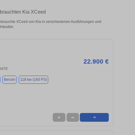
gebrauchten Kia XCeed
ebrauchte XCeed von Kia in verschiedenen Ausführungen und
 Händler.
22.900 €
76470
Benzin
118 kw (160 PS)
★
➦
➜