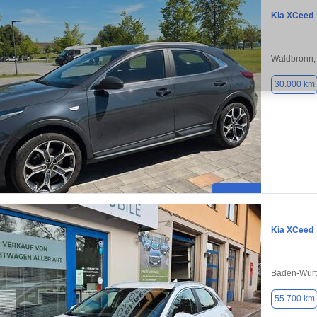
Kia XCeed
Waldbronn,
30.000 km
Kia XCeed
Baden-Würt
55.700 km