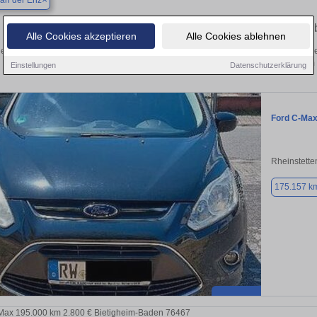
an der Enz
Finden Sie in Höfen an der Enz Ihren g
Alle Cookies akzeptieren
Alle Cookies ablehnen
en Sie in Höfen an der Enz einen Ford C-Max Gebrauchtwagen? Entdecken Sie g
Preisklassen von privat und vom
Einstellungen
Datenschutzerklärung
Ford C-Ma
Rheinstette
175.157 k