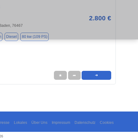
x
2.800 €
-Baden, 76467
m
Diesel
80 kw (109 PS)
★
➦
➜
resse
Lokales
Über Uns
Impressum
Datenschutz
Cookies
26