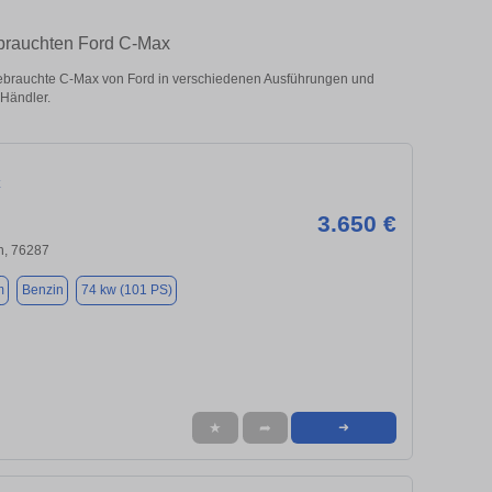
ebrauchten Ford C-Max
ebrauchte C-Max von Ford in verschiedenen Ausführungen und
 Händler.
x
3.650 €
n, 76287
m
Benzin
74 kw (101 PS)
★
➦
➜