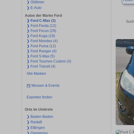
Höfen 
❯ Oldtimer
❯ E-Auto
Autos der Marke Ford
❯ Ford C-Max (3)
Such
❯ Ford Fiesta (12)
❯ Ford Focus (29)
❯ Ford Kuga (19)
❯ Ford Mondeo (4)
❯ Ford Puma (12)
❯ Ford Ranger (4)
❯ Ford S-Max (5)
❯ Ford Tourneo Custom (3)
❯ Ford Transit (4)
Alle Marken
Messen & Events
Experten finden
Orte im Umkreis
❯ Baden-Baden
❯ Rastatt
❯ Ettlingen
❯ Gaggenau