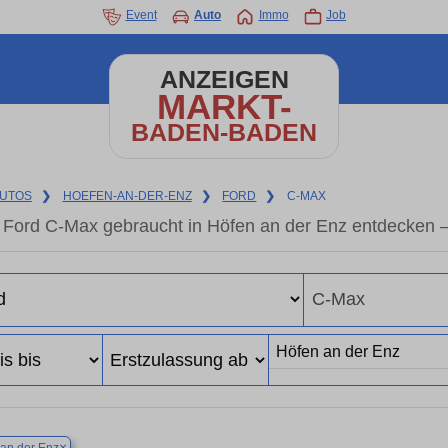
Event
Auto
Immo
Job
ANZEIGEN
MARKT-
BADEN-BADEN
UTOS
❯
HOEFEN-AN-DER-ENZ
❯
FORD
❯
C-MAX
Ford C-Max gebraucht in Höfen an der Enz entdecken 
×