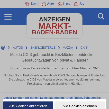
Event
Auto
Immo
Job
ANZEIGEN
MARKT-
BADEN-BADEN
❯
AUTOS
❯
ENZKLOESTERLE
❯
MAZDA
❯
CX-3
Mazda CX-3 gebraucht in Enzklösterle entdecken –
Gebrauchtwagen von privat & Händler
Finden Sie in Enzklösterle Ihren gebrauchten Mazda CX-3
Suchen Sie in Enzklösterle einen Mazda CX-3 Gebrauchtwagen? Entdecken
Sie gebrauchte CX-3 von Mazda in verschiedenen Ausführungen und
Preisklassen von privat und vom Händler.
Leider konnten wir derzeit keine passenden Autos finden. Schauen Sie
bald wieder vorbei!
Alle Cookies akzeptieren
Alle Cookies ablehnen