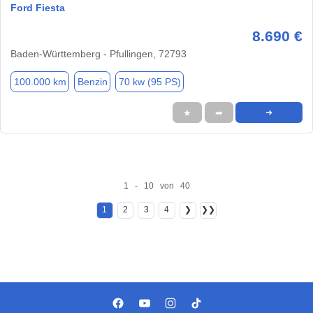
Ford Fiesta
8.690 €
Baden-Württemberg - Pfullingen, 72793
100.000 km
Benzin
70 kw (95 PS)
★
➦
➜
1 - 10 von 40
1
2
3
4
❯
❯❯