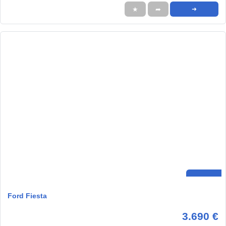
★
➦
➜
Ford Fiesta
3.690 €