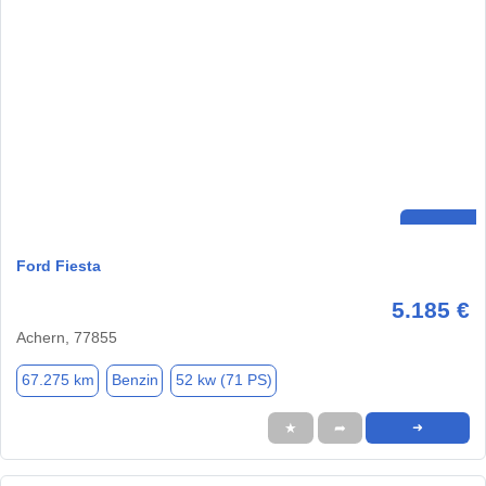
Ford Fiesta
5.185 €
Achern, 77855
67.275 km
Benzin
52 kw (71 PS)
★
➦
➜