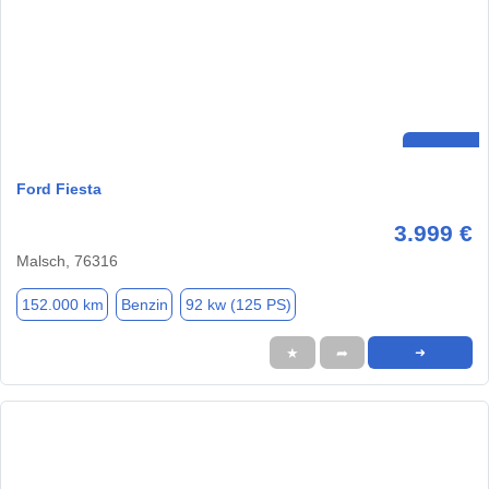
Ford Fiesta
3.999 €
Malsch, 76316
152.000 km
Benzin
92 kw (125 PS)
★
➦
➜