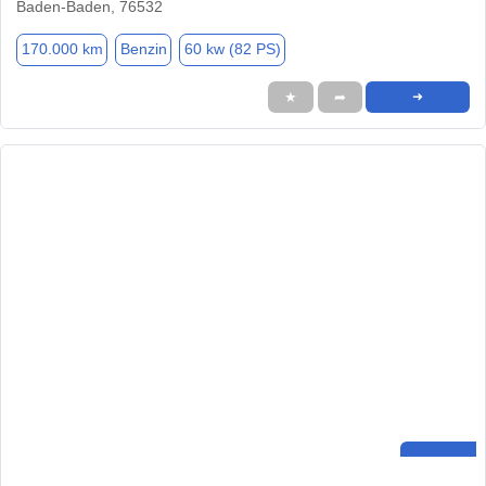
Baden-Baden, 76532
170.000 km
Benzin
60 kw (82 PS)
★
➦
➜