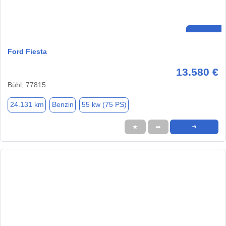
Ford Fiesta
13.580 €
Bühl, 77815
24.131 km
Benzin
55 kw (75 PS)
★
➦
➜