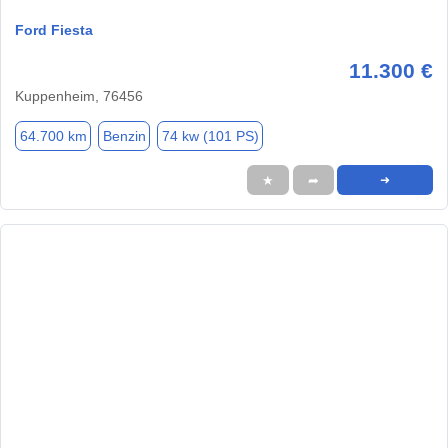
Ford Fiesta
11.300 €
Kuppenheim, 76456
64.700 km
Benzin
74 kw (101 PS)
★
➦
➜