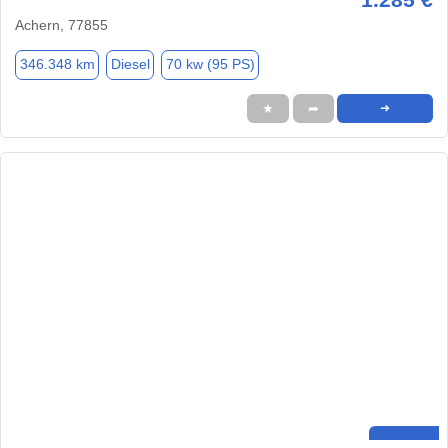
Achern, 77855
346.348 km
Diesel
70 kw (95 PS)
★
➦
➜