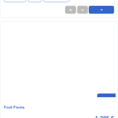
★
➦
➜
Ford Fiesta
1.285 €