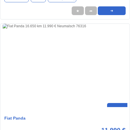
★
➦
➜
Fiat Panda
11.990 €