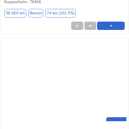
Kuppenheim, 76456
36.650 km
Benzin
74 kw (101 PS)
★
➦
➜