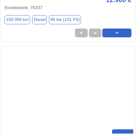
Enzklösterle, 75337
150.000 km
Diesel
96 kw (131 PS)
★
➦
➜