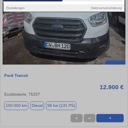
Einstellungen
Datenschutzerklärung
Ford Transit
12.900 €
Enzklösterle, 75337
150.000 km
Diesel
96 kw (131 PS)
★
➦
➜