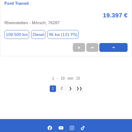
Ford Transit
19.397 €
Rheinstetten - Mörsch, 76287
108.500 km
Diesel
96 kw (131 PS)
★
➦
➜
1 - 10 von 15
1
2
❯
❯❯