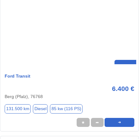
Ford Transit
6.400 €
Berg (Pfalz), 76768
131.500 km
Diesel
85 kw (116 PS)
★
➦
➜