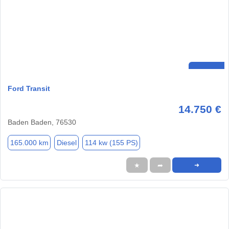
Ford Transit
14.750 €
Baden Baden, 76530
165.000 km
Diesel
114 kw (155 PS)
★
➦
➜