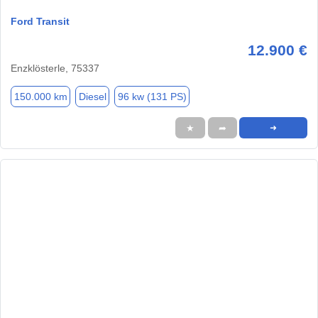
Ford Transit
12.900 €
Enzklösterle, 75337
150.000 km
Diesel
96 kw (131 PS)
★
➦
➜