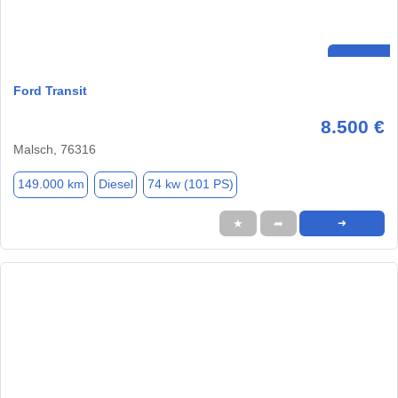
Ford Transit
8.500 €
Malsch, 76316
149.000 km
Diesel
74 kw (101 PS)
★
➦
➜