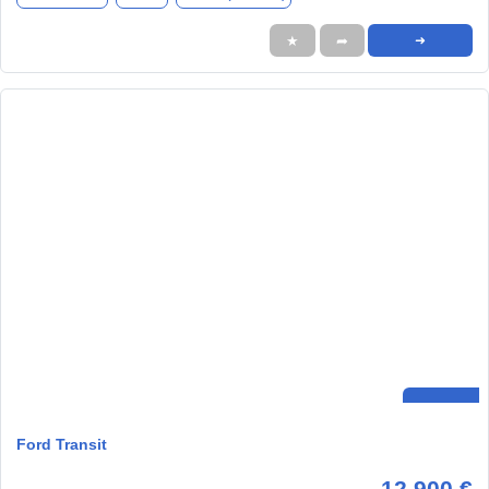
★
➦
➜
Ford Transit
12.900 €