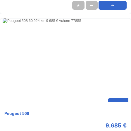
★
➦
➜
Peugeot 508
9.685 €