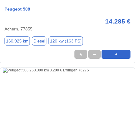
Peugeot 508
14.285 €
Achern, 77855
160.925 km
Diesel
120 kw (163 PS)
★
➦
➜