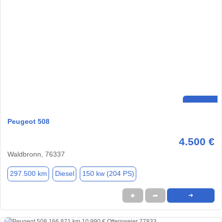
Peugeot 508
4.500 €
Waldbronn, 76337
297.500 km
Diesel
150 kw (204 PS)
★
➦
➜