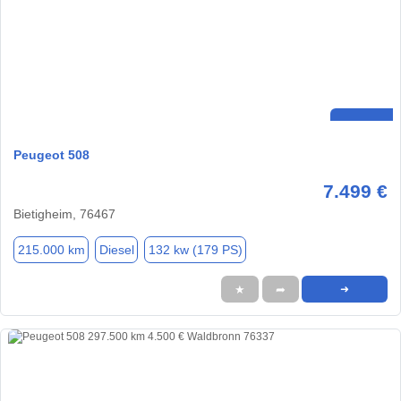
Peugeot 508
7.499 €
Bietigheim, 76467
215.000 km
Diesel
132 kw (179 PS)
★
➦
➜