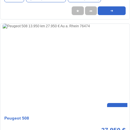
★
➦
➜
Peugeot 508
27.950 €