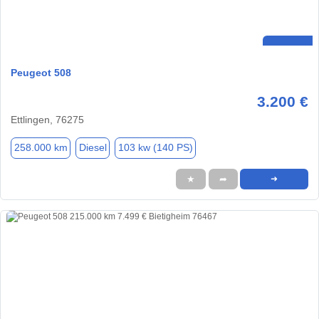
Peugeot 508
3.200 €
Ettlingen, 76275
258.000 km
Diesel
103 kw (140 PS)
★
➦
➜