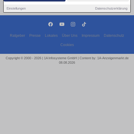
Einstellungen
Datenschutzerklärung
Ratgeber
Presse
Lokales
Über Uns
Impressum
Datenschutz
Cookies
Copyright © 2000 - 2026 | 1A Infosysteme GmbH | Content by: 1A-Anzeigenmarkt.de
08.08.2026