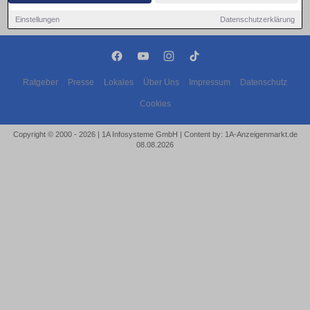
Einstellungen
Datenschutzerklärung
Ratgeber
Presse
Lokales
Über Uns
Impressum
Datenschutz
Cookies
Copyright © 2000 - 2026 | 1A Infosysteme GmbH | Content by: 1A-Anzeigenmarkt.de
08.08.2026