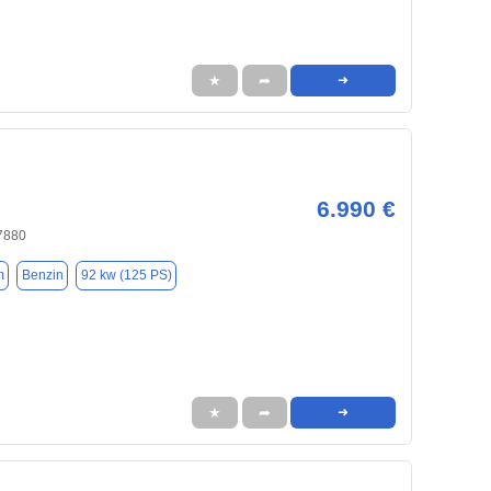
★
➦
➜
6.990 €
7880
m
Benzin
92 kw (125 PS)
★
➦
➜