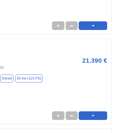
★
➦
➜
21.390 €
437
Diesel
85 kw (116 PS)
★
➦
➜