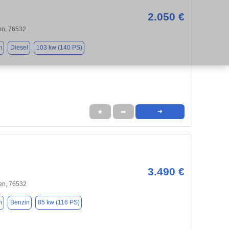
2.050 €
n, 76532
m
Diesel
103 kw (140 PS)
★
➦
➜
3.490 €
n, 76532
m
Benzin
85 kw (116 PS)