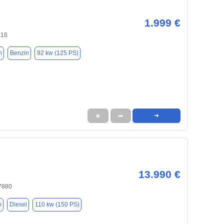
1.999 €
316
m
Benzin
92 kw (125 PS)
★
➦
➜
13.990 €
7880
m
Diesel
110 kw (150 PS)