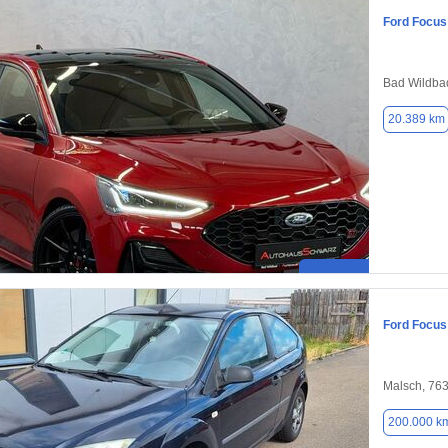
Ford Focus
Bad Wildba
20.389 km
Ford Focus
Malsch, 76
200.000 k