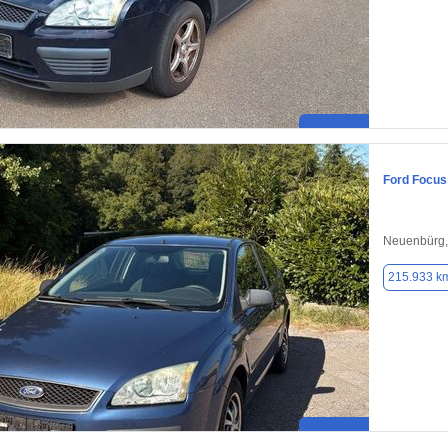
Ford Focus
Neuenbürg,
215.933 k