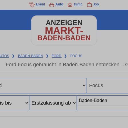
Event
Auto
Immo
Job
ANZEIGEN
MARKT-
BADEN-BADEN
UTOS
❯
BADEN-BADEN
❯
FORD
❯
FOCUS
Ford Focus gebraucht in Baden-Baden entdecken – G