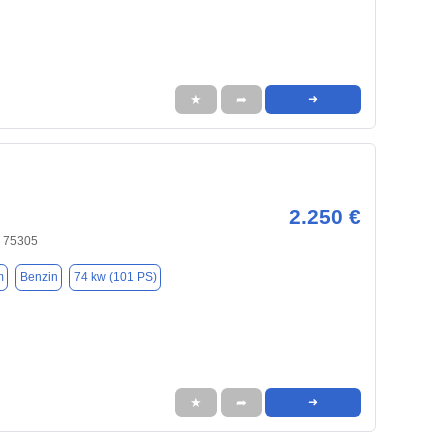
★
➦
➜
2.250 €
 75305
m
Benzin
74 kw (101 PS)
★
➦
➜