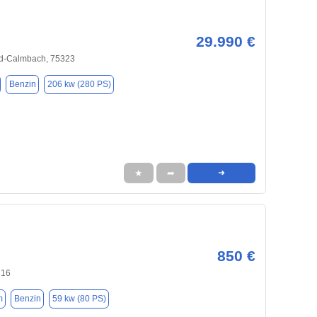
29.990 €
d-Calmbach, 75323
Benzin
206 kw (280 PS)
★
➦
➜
850 €
316
m
Benzin
59 kw (80 PS)